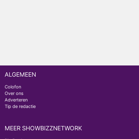
Amsterdam 2026
Anouk en Diederik botsen keihard in De
Bondgenoten
ALGEMEEN
Colofon
Over ons
Adverteren
Tip de redactie
MEER SHOWBIZZNETWORK