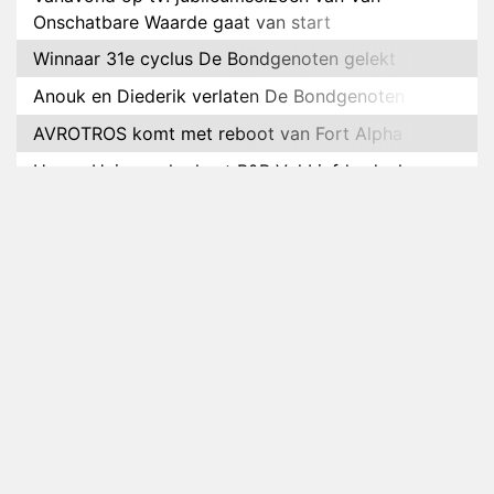
Onschatbare Waarde gaat van start
Winnaar 31e cyclus De Bondgenoten gelekt
Anouk en Diederik verlaten De Bondgenoten
AVROTROS komt met reboot van Fort Alpha
Henny Huisman herkent B&B Vol Liefde-deelnemer
Fred niet terug op televisie
Omroep Zwart volgt jonge emigranten in nieuwe
realityserie Welkom Terug
Arnout Hauben en vrienden doorkruisen de
Pyreneeën in nieuwe tv-serie
Op déze datum begint het nieuwe seizoen van
Vandaag Inside
Anouk biecht gevoelens voor Diederik op in De
Bondgenoten
NOS doet live verslag van slotdag WorldPride