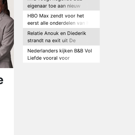
eigenaar toe aan nieuw
seizoen B&B Vol Liefde
HBO Max zendt voor het
eerst alle onderdelen van het
EK Atletiek uit
Relatie Anouk en Diederik
strandt na exit uit De
Bondgenoten
Nederlanders kijken B&B Vol
Liefde vooral voor
ongemakkelijke momenten
Ron Jans maakt dit seizoen
zijn opwachting als analist
e
Deze tien BN'ers doen mee
aan het nieuwe seizoen van
Bestemming X
Vanavond op tv:
jubileumseizoen van Van
Onschatbare Waarde gaat
Winnaar 31e cyclus De
van start
Bondgenoten gelekt