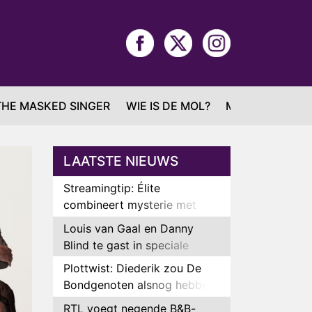
THE MASKED SINGER
WIE IS DE MOL?
MAFS
LAATSTE NIEUWS
Streamingtip: Élite
combineert mysterie met
romantie
Louis van Gaal en Danny
Blind te gast in speciale
aflevering van Tussen de
Plottwist: Diederik zou De
Palen
Bondgenoten alsnog hebben
verlaten
RTL voegt negende B&B-