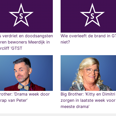
s verdriet en doodsangsten
Wie overleeft de brand in 
eren bewoners Meerdijk in
niet?
cliff ‘GTST
rother: ‘Drama week door
Big Brother: ‘Kitty en Dimitri
rap van Peter’
zorgen in laatste week voor
meeste drama’