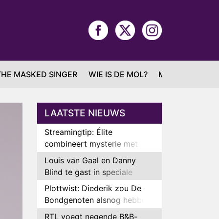
THE MASKED SINGER
WIE IS DE MOL?
MAFS
LAATSTE NIEUWS
Streamingtip: Élite
combineert mysterie met
romantie
Louis van Gaal en Danny
Blind te gast in speciale
aflevering van Tussen de
Plottwist: Diederik zou De
Palen
Bondgenoten alsnog hebben
verlaten
RTL voegt negende B&B-