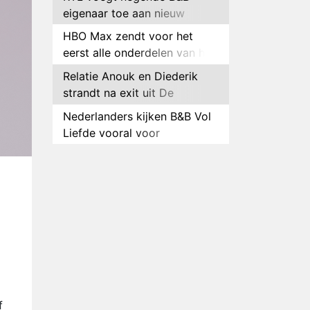
eigenaar toe aan nieuw
seizoen B&B Vol Liefde
HBO Max zendt voor het
eerst alle onderdelen van het
EK Atletiek uit
Relatie Anouk en Diederik
strandt na exit uit De
Bondgenoten
Nederlanders kijken B&B Vol
Liefde vooral voor
ongemakkelijke momenten
Ron Jans maakt dit seizoen
zijn opwachting als analist
Deze tien BN'ers doen mee
aan het nieuwe seizoen van
Bestemming X
Vanavond op tv:
jubileumseizoen van Van
Onschatbare Waarde gaat
Winnaar 31e cyclus De
van start
Bondgenoten gelekt
f