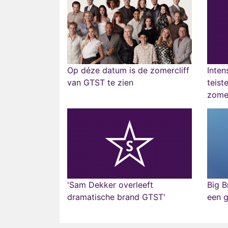
Op déze datum is de zomercliff
Inten
van GTST te zien
teist
zomer
'Sam Dekker overleeft
Big B
dramatische brand GTST'
een g