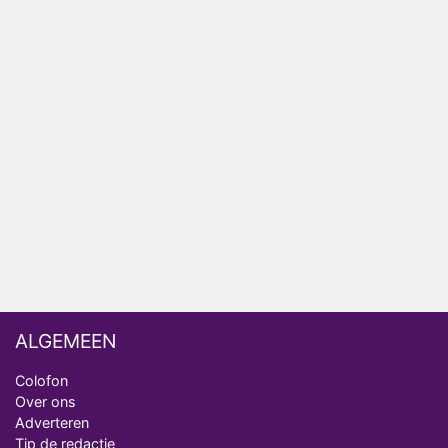
Vandaag Inside
Anouk biecht gevoelens voor Diederik op in De
Bondgenoten
NOS doet live verslag van slotdag WorldPride
Amsterdam 2026
Anouk en Diederik botsen keihard in De
Bondgenoten
ALGEMEEN
Colofon
Over ons
Adverteren
Tip de redactie