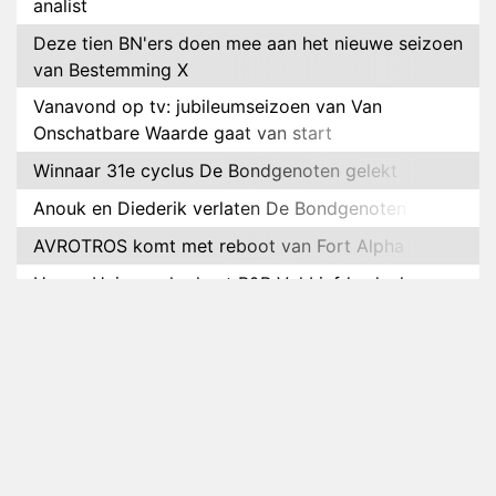
analist
Deze tien BN'ers doen mee aan het nieuwe seizoen
van Bestemming X
Vanavond op tv: jubileumseizoen van Van
Onschatbare Waarde gaat van start
Winnaar 31e cyclus De Bondgenoten gelekt
Anouk en Diederik verlaten De Bondgenoten
AVROTROS komt met reboot van Fort Alpha
Henny Huisman herkent B&B Vol Liefde-deelnemer
Fred niet terug op televisie
Omroep Zwart volgt jonge emigranten in nieuwe
realityserie Welkom Terug
Arnout Hauben en vrienden doorkruisen de
Pyreneeën in nieuwe tv-serie
Op déze datum begint het nieuwe seizoen van