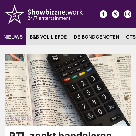
NIEUWS
B&B VOL LIEFDE
DE BONDGENOTEN
GTS
Bron: Pixabay
RTL zoekt handelaren