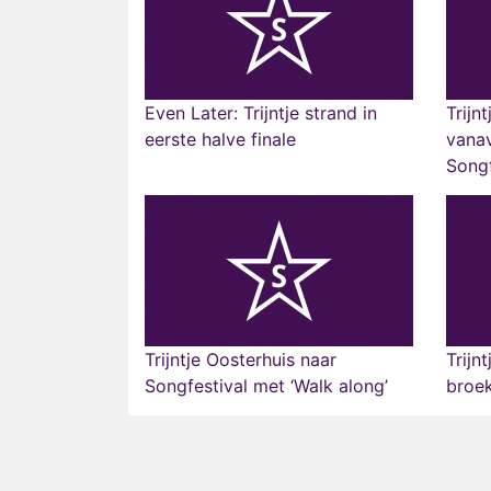
Even Later: Trijntje strand in
Trijn
eerste halve finale
vanav
Songf
Trijntje Oosterhuis naar
Trijn
Songfestival met ‘Walk along’
broek