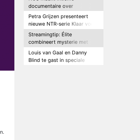
documentaire over
hockeyster Yibbi Jansen
Petra Grijzen presenteert
nieuwe NTR-serie Klaar voor
de oorlog
Streamingtip: Élite
combineert mysterie met
romantie
Louis van Gaal en Danny
Blind te gast in speciale
aflevering van Tussen de
Plottwist: Diederik zou De
Palen
Bondgenoten alsnog hebben
verlaten
RTL voegt negende B&B-
eigenaar toe aan nieuw
seizoen B&B Vol Liefde
HBO Max zendt voor het
eerst alle onderdelen van het
EK Atletiek uit
Relatie Anouk en Diederik
strandt na exit uit De
n.
Bondgenoten