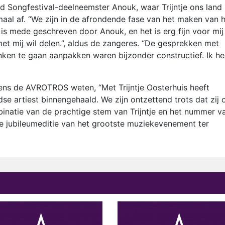
d Songfestival-deelneemster Anouk, waar Trijntje ons land
aal af. “We zijn in de afrondende fase van het maken van 
is mede geschreven door Anouk, en het is erg fijn voor mij
met mij wil delen.”, aldus de zangeres. “De gesprekken met
n te gaan aanpakken waren bijzonder constructief. Ik he
ens de AVROTROS weten, “Met Trijntje Oosterhuis heeft
artiest binnengehaald. We zijn ontzettend trots dat zij 
inatie van de prachtige stem van Trijntje en het nummer v
e jubileumeditie van het grootste muziekevenement ter