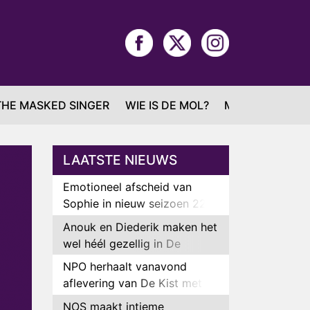
THE MASKED SINGER
WIE IS DE MOL?
MAFS
LAATSTE NIEUWS
Emotioneel afscheid van
Sophie in nieuw seizoen 22
Kids and Counting
Anouk en Diederik maken het
wel héél gezellig in De
Bondgenoten
NPO herhaalt vanavond
aflevering van De Kist met
Peter Faber
NOS maakt intieme