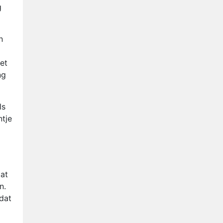
Nederlanders kijken B&B Vol
g
Liefde vooral voor
ongemakkelijke momenten
Ron Jans maakt dit seizoen
n
zijn opwachting als analist
Deze tien BN'ers doen mee
het
aan het nieuwe seizoen van
ng
Bestemming X
Vanavond op tv:
jubileumseizoen van Van
ls
Onschatbare Waarde gaat
ntje
van start
dat
n.
dat