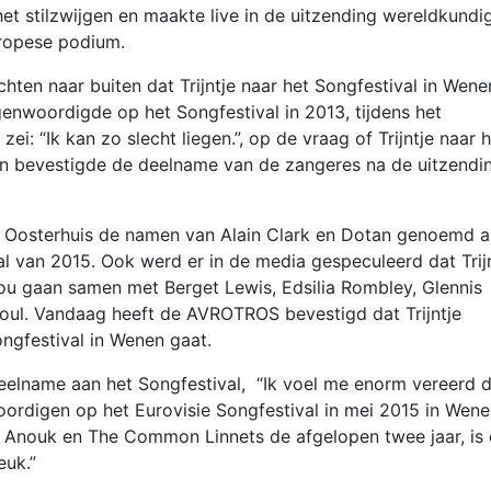
et stilzwijgen en maakte live in de uitzending wereldkundi
uropese podium.
en naar buiten dat Trijntje naar het Songfestival in Wene
enwoordigde op het Songfestival in 2013, tijdens het
i: “Ik kan zo slecht liegen.”, op de vraag of Trijntje naar 
n bevestigde de deelname van de zangeres na de uitzendi
e Oosterhuis de namen van Alain Clark en Dotan genoemd a
l van 2015. Ook werd er in de media gespeculeerd dat Trij
 zou gaan samen met Berget Lewis, Edsilia Rombley, Glennis
Soul. Vandaag heeft de AVROTROS bevestigd dat Trijntje
ongfestival in Wenen gaat.
 deelname aan het Songfestival, “Ik voel me enorm vereerd 
ordigen op het Eurovisie Songfestival in mei 2015 in Wene
 Anouk en The Common Linnets de afgelopen twee jaar, is 
euk.”