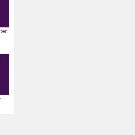
nten
r