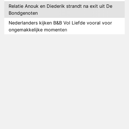
Relatie Anouk en Diederik strandt na exit uit De
Bondgenoten
Nederlanders kijken B&B Vol Liefde vooral voor
ongemakkelijke momenten
Ron Jans maakt dit seizoen zijn opwachting als
analist
Deze tien BN'ers doen mee aan het nieuwe seizoen
van Bestemming X
Vanavond op tv: jubileumseizoen van Van
Onschatbare Waarde gaat van start
Winnaar 31e cyclus De Bondgenoten gelekt
Anouk en Diederik verlaten De Bondgenoten
AVROTROS komt met reboot van Fort Alpha
Henny Huisman herkent B&B Vol Liefde-deelnemer
Fred niet terug op televisie