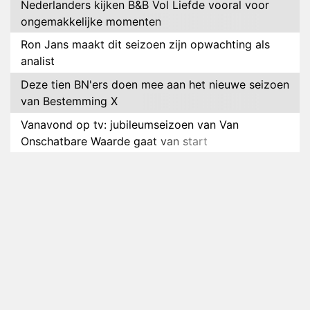
Nederlanders kijken B&B Vol Liefde vooral voor
ongemakkelijke momenten
Ron Jans maakt dit seizoen zijn opwachting als
analist
Deze tien BN'ers doen mee aan het nieuwe seizoen
van Bestemming X
Vanavond op tv: jubileumseizoen van Van
Onschatbare Waarde gaat van start
Winnaar 31e cyclus De Bondgenoten gelekt
Anouk en Diederik verlaten De Bondgenoten
AVROTROS komt met reboot van Fort Alpha
Henny Huisman herkent B&B Vol Liefde-deelnemer
Fred niet terug op televisie
Omroep Zwart volgt jonge emigranten in nieuwe
realityserie Welkom Terug