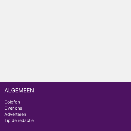
Arnout Hauben en vrienden doorkruisen de
Pyreneeën in nieuwe tv-serie
Op déze datum begint het nieuwe seizoen van
Vandaag Inside
Anouk biecht gevoelens voor Diederik op in De
Bondgenoten
ALGEMEEN
Colofon
Over ons
Adverteren
Tip de redactie