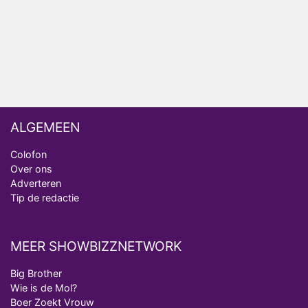
Ron Jans maakt dit seizoen zijn opwachting als
analist
Deze tien BN'ers doen mee aan het nieuwe seizoen
van Bestemming X
ALGEMEEN
Colofon
Over ons
Adverteren
Tip de redactie
MEER SHOWBIZZNETWORK
Big Brother
Wie is de Mol?
Boer Zoekt Vrouw