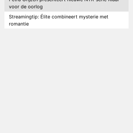
voor de oorlog
Streamingtip: Élite combineert mysterie met
romantie
Louis van Gaal en Danny Blind te gast in speciale
aflevering van Tussen de Palen
Plottwist: Diederik zou De Bondgenoten alsnog
hebben verlaten
RTL voegt negende B&B-eigenaar toe aan nieuw
seizoen B&B Vol Liefde
HBO Max zendt voor het eerst alle onderdelen van
het EK Atletiek uit
Relatie Anouk en Diederik strandt na exit uit De
Bondgenoten
Nederlanders kijken B&B Vol Liefde vooral voor
ongemakkelijke momenten