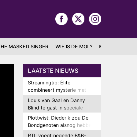
THE MASKED SINGER
WIE IS DE MOL?
MAFS
LAATSTE NIEUWS
Streamingtip: Élite
combineert mysterie met
romantie
Louis van Gaal en Danny
Blind te gast in speciale
aflevering van Tussen de
Plottwist: Diederik zou De
Palen
Bondgenoten alsnog hebben
verlaten
RTL voegt negende B&B-