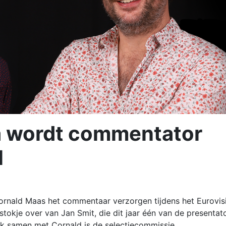
a wordt commentator
l
Cornald Maas het commentaar verzorgen tijdens het Eurovis
tokje over van Jan Smit, die dit jaar één van de presentat
ook samen met Cornald is de selectiecommissie.