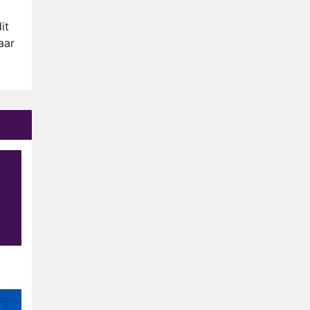
Anouk en Diederik verlaten
De Bondgenoten
it
aar
AVROTROS komt met reboot
van Fort Alpha
Henny Huisman herkent B&B
Vol Liefde-deelnemer Fred
niet terug op televisie
Omroep Zwart volgt jonge
emigranten in nieuwe
realityserie Welkom Terug