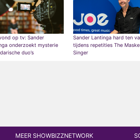
vond op tv: Sander
Sander Lantinga hard ten va
nga onderzoekt mysterie
tijdens repetities The Mask
darische duo’s
Singer
MEER SHOWBIZZNETWORK
S