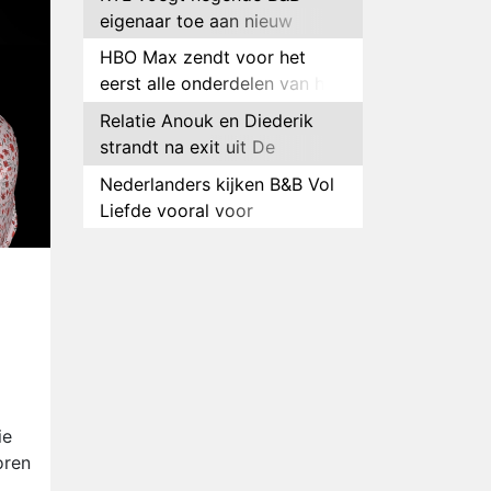
eigenaar toe aan nieuw
seizoen B&B Vol Liefde
HBO Max zendt voor het
eerst alle onderdelen van het
EK Atletiek uit
Relatie Anouk en Diederik
strandt na exit uit De
Bondgenoten
Nederlanders kijken B&B Vol
Liefde vooral voor
ongemakkelijke momenten
Ron Jans maakt dit seizoen
zijn opwachting als analist
Deze tien BN'ers doen mee
aan het nieuwe seizoen van
Bestemming X
Vanavond op tv:
jubileumseizoen van Van
Onschatbare Waarde gaat
Winnaar 31e cyclus De
ie
van start
Bondgenoten gelekt
oren