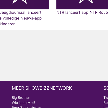
eugdjournaal lanceert
NTR lanceert app NTR Rout
e volledige nieuws-app
kinderen
MEER SHOWBIZZNETWORK
S
Big Brother
Tw
Wie is de Mol?
Fa
Boer Zoekt Vrouw
In