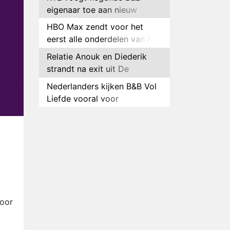
eigenaar toe aan nieuw
seizoen B&B Vol Liefde
HBO Max zendt voor het
eerst alle onderdelen van het
EK Atletiek uit
Relatie Anouk en Diederik
strandt na exit uit De
Bondgenoten
Nederlanders kijken B&B Vol
Liefde vooral voor
ongemakkelijke momenten
Ron Jans maakt dit seizoen
zijn opwachting als analist
Deze tien BN'ers doen mee
aan het nieuwe seizoen van
Bestemming X
Vanavond op tv:
jubileumseizoen van Van
Onschatbare Waarde gaat
door
Winnaar 31e cyclus De
van start
Bondgenoten gelekt