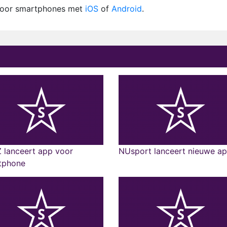
 voor smartphones met
iOS
of
Android
.
 lanceert app voor
NUsport lanceert nieuwe a
tphone