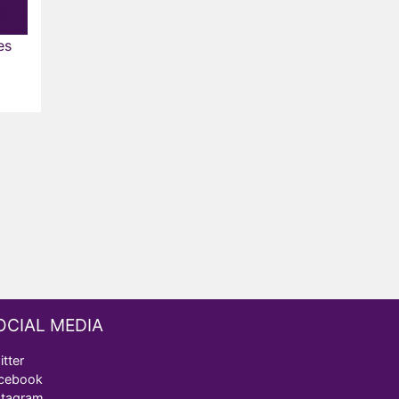
es
OCIAL MEDIA
itter
cebook
stagram