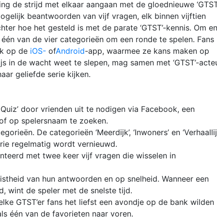
ling de strijd met elkaar aangaan met de gloednieuwe ‘GTS
gelijk beantwoorden van vijf vragen, elk binnen vijftien
hter hoe het gesteld is met de parate ‘GTST’-kennis.
Om en
én van de vier categorieën om een ronde te spelen. Fans
ok op de
iOS-
of
Android
-app, waarmee ze kans maken op
ijs in de wacht weet te slepen, mag samen met ‘GTST’-acte
aar geliefde serie kijken.
Quiz’ door vrienden uit te nodigen via Facebook, een
 of op spelersnaam te zoeken.
gorieën. De categorieën ‘Meerdijk’, ‘Inwoners’ en ‘Verhaalli
orie regelmatig wordt vernieuwd.
teerd met twee keer vijf vragen die wisselen in
istheid van hun antwoorden en op snelheid. Wanneer een
d, wint de speler met de snelste tijd.
lke GTST’er fans het liefst een avondje op de bank wilden
s één van de favorieten naar voren.