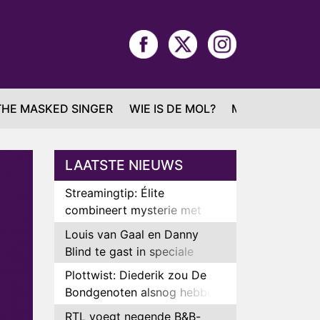
THE MASKED SINGER
WIE IS DE MOL?
MAFS
LAATSTE NIEUWS
Streamingtip: Élite
combineert mysterie met
romantie
Louis van Gaal en Danny
Blind te gast in speciale
aflevering van Tussen de
Plottwist: Diederik zou De
Palen
Bondgenoten alsnog hebben
verlaten
RTL voegt negende B&B-