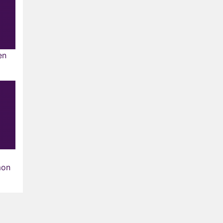
en
mon