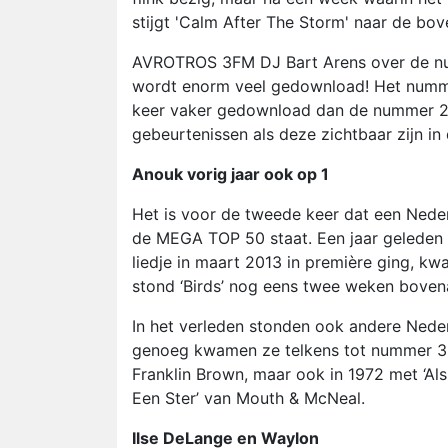
stijgt 'Calm After The Storm' naar de bo
AVROTROS 3FM DJ Bart Arens over de nu
wordt enorm veel gedownload!
Het numme
keer vaker gedownload dan de nummer 2. D
gebeurtenissen als deze zichtbaar zijn i
Anouk vorig jaar ook op 1
Het is voor de tweede keer dat een Neder
de MEGA TOP 50 staat. Een jaar geleden g
liedje in maart 2013 in première ging, k
stond ‘Birds’ nog eens twee weken boven
In het verleden stonden ook andere Nede
genoeg kwamen ze telkens tot nummer 3. 
Franklin Brown, maar ook in 1972 met ‘Als
Een Ster’ van Mouth & McNeal.
Ilse DeLange en Waylon