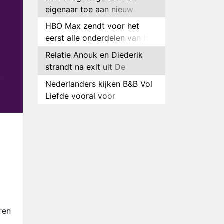
eigenaar toe aan nieuw
seizoen B&B Vol Liefde
HBO Max zendt voor het
eerst alle onderdelen van het
EK Atletiek uit
Relatie Anouk en Diederik
strandt na exit uit De
Bondgenoten
Nederlanders kijken B&B Vol
Liefde vooral voor
ongemakkelijke momenten
Ron Jans maakt dit seizoen
zijn opwachting als analist
Deze tien BN'ers doen mee
aan het nieuwe seizoen van
Bestemming X
Vanavond op tv:
jubileumseizoen van Van
Onschatbare Waarde gaat
Winnaar 31e cyclus De
van start
Bondgenoten gelekt
ren