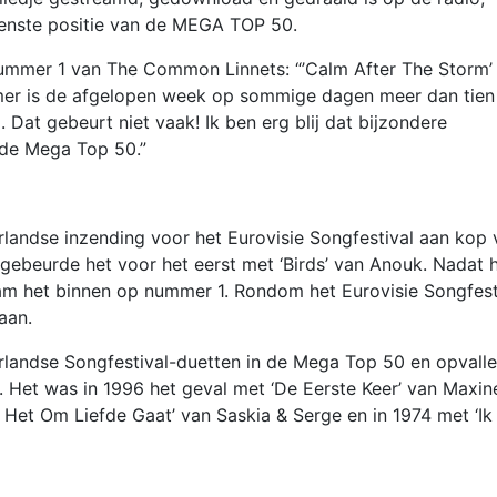
venste positie van de MEGA TOP 50.
mmer 1 van The Common Linnets: “’Calm After The Storm’
r is de afgelopen week op sommige dagen meer dan tien
at gebeurt niet vaak! Ik ben erg blij dat bijzondere
n de Mega Top 50.”
landse inzending voor het Eurovisie Songfestival aan kop 
ebeurde het voor het eerst met ‘Birds’ van Anouk. Nadat 
wam het binnen op nummer 1. Rondom het Eurovisie Songfest
aan.
rlandse Songfestival-duetten in de Mega Top 50 en opvall
Het was in 1996 het geval met ‘De Eerste Keer’ van Maxin
 Het Om Liefde Gaat’ van Saskia & Serge en in 1974 met ‘Ik