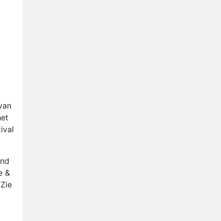
Anouk en Diederik verlaten
De Bondgenoten
AVROTROS komt met reboot
van Fort Alpha
Henny Huisman herkent B&B
Vol Liefde-deelnemer Fred
niet terug op televisie
Omroep Zwart volgt jonge
emigranten in nieuwe
van
realityserie Welkom Terug
het
ival
end
e &
 Zie