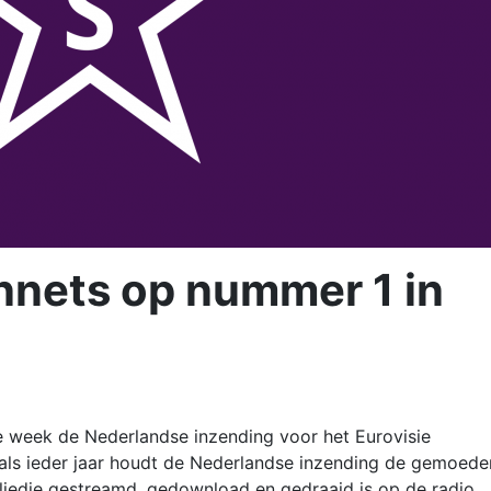
nets op nummer 1 in
 week de Nederlandse inzending voor het Eurovisie
t als ieder jaar houdt de Nederlandse inzending de gemoede
 liedje gestreamd, gedownload en gedraaid is op de radio,