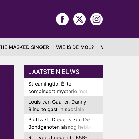
THE MASKED SINGER
WIE IS DE MOL?
MAFS
LAATSTE NIEUWS
Streamingtip: Élite
combineert mysterie met
romantie
Louis van Gaal en Danny
Blind te gast in speciale
aflevering van Tussen de
Plottwist: Diederik zou De
Palen
Bondgenoten alsnog hebben
verlaten
RTL voegt negende B&B-