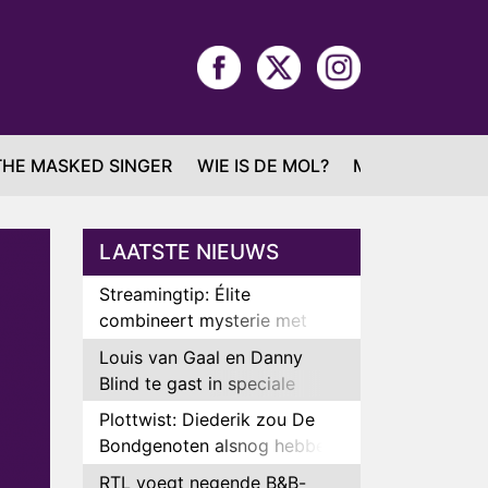
THE MASKED SINGER
WIE IS DE MOL?
MAFS
LAATSTE NIEUWS
Streamingtip: Élite
combineert mysterie met
romantie
Louis van Gaal en Danny
Blind te gast in speciale
aflevering van Tussen de
Plottwist: Diederik zou De
Palen
Bondgenoten alsnog hebben
verlaten
RTL voegt negende B&B-