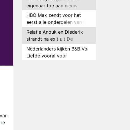
eigenaar toe aan nieuw
seizoen B&B Vol Liefde
HBO Max zendt voor het
eerst alle onderdelen van het
EK Atletiek uit
Relatie Anouk en Diederik
strandt na exit uit De
Bondgenoten
Nederlanders kijken B&B Vol
Liefde vooral voor
ongemakkelijke momenten
Ron Jans maakt dit seizoen
zijn opwachting als analist
Deze tien BN'ers doen mee
aan het nieuwe seizoen van
Bestemming X
Vanavond op tv:
jubileumseizoen van Van
Onschatbare Waarde gaat
Winnaar 31e cyclus De
 van
van start
Bondgenoten gelekt
ire