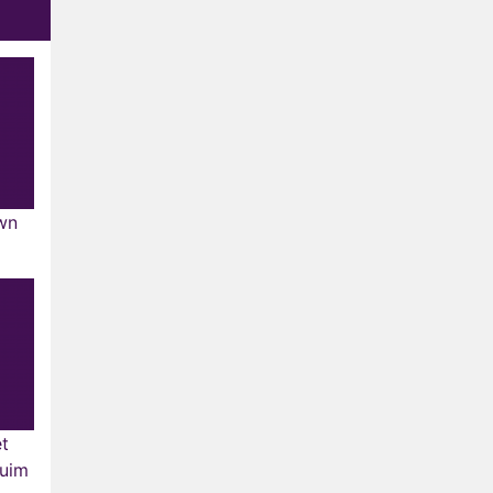
wn
et
ruim