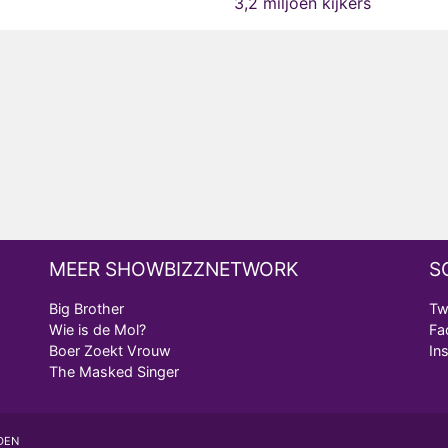
3,2 miljoen kijkers
MEER SHOWBIZZNETWORK
S
Big Brother
Tw
Wie is de Mol?
Fa
Boer Zoekt Vrouw
In
The Masked Singer
DEN