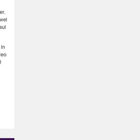
Anouk en Diederik verlaten
De Bondgenoten
er.
wel
AVROTROS komt met reboot
aul
van Fort Alpha
Henny Huisman herkent B&B
Vol Liefde-deelnemer Fred
 In
niet terug op televisie
deo
Omroep Zwart volgt jonge
0
emigranten in nieuwe
realityserie Welkom Terug