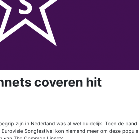
nets coveren hit
egrip zijn in Nederland was al wel duidelijk. Toen de band
t Eurovisie Songfestival kon niemand meer om deze popula
en van The Common Linnets.