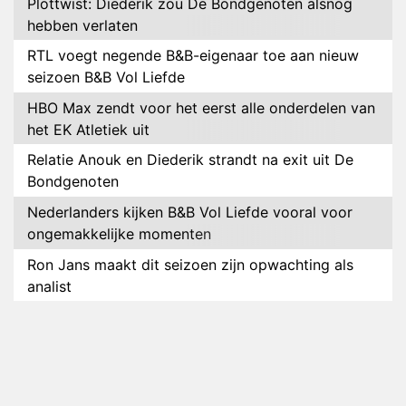
Plottwist: Diederik zou De Bondgenoten alsnog
hebben verlaten
RTL voegt negende B&B-eigenaar toe aan nieuw
seizoen B&B Vol Liefde
HBO Max zendt voor het eerst alle onderdelen van
het EK Atletiek uit
Relatie Anouk en Diederik strandt na exit uit De
Bondgenoten
Nederlanders kijken B&B Vol Liefde vooral voor
ongemakkelijke momenten
Ron Jans maakt dit seizoen zijn opwachting als
analist
Deze tien BN'ers doen mee aan het nieuwe seizoen
van Bestemming X
Vanavond op tv: jubileumseizoen van Van
Onschatbare Waarde gaat van start