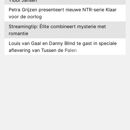
Petra Grijzen presenteert nieuwe NTR-serie Klaar
voor de oorlog
Streamingtip: Élite combineert mysterie met
romantie
Louis van Gaal en Danny Blind te gast in speciale
aflevering van Tussen de Palen
Plottwist: Diederik zou De Bondgenoten alsnog
hebben verlaten
RTL voegt negende B&B-eigenaar toe aan nieuw
seizoen B&B Vol Liefde
HBO Max zendt voor het eerst alle onderdelen van
het EK Atletiek uit
Relatie Anouk en Diederik strandt na exit uit De
Bondgenoten
Nederlanders kijken B&B Vol Liefde vooral voor