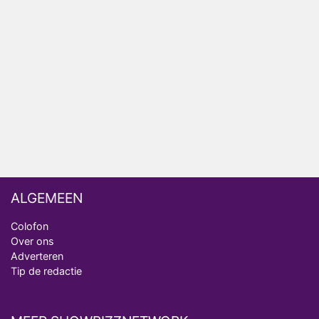
ongemakkelijke momenten
Ron Jans maakt dit seizoen zijn opwachting als
analist
Deze tien BN'ers doen mee aan het nieuwe seizoen
van Bestemming X
Vanavond op tv: jubileumseizoen van Van
Onschatbare Waarde gaat van start
ALGEMEEN
Colofon
Over ons
Adverteren
Tip de redactie