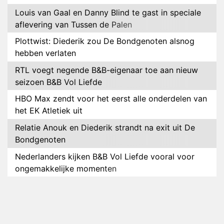
Louis van Gaal en Danny Blind te gast in speciale
aflevering van Tussen de Palen
Plottwist: Diederik zou De Bondgenoten alsnog
hebben verlaten
RTL voegt negende B&B-eigenaar toe aan nieuw
seizoen B&B Vol Liefde
HBO Max zendt voor het eerst alle onderdelen van
het EK Atletiek uit
Relatie Anouk en Diederik strandt na exit uit De
Bondgenoten
Nederlanders kijken B&B Vol Liefde vooral voor
ongemakkelijke momenten
Ron Jans maakt dit seizoen zijn opwachting als
analist
Deze tien BN'ers doen mee aan het nieuwe seizoen