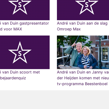
 van Duin gastpresentator
André van Duin aan de slag 
ijd voor MAX
Omroep Max
 van Duin scoort met
André van Duin en Janny va
bejaardenquiz
der Heijden komen met nie
tv-programma Beestenboel