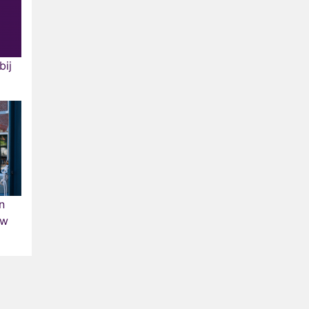
bij
n
uw