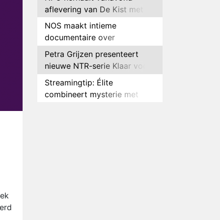
aflevering van De Kist met
Peter Faber
NOS maakt intieme
documentaire over
hockeyster Yibbi Jansen
Petra Grijzen presenteert
nieuwe NTR-serie Klaar voor
de oorlog
Streamingtip: Élite
combineert mysterie met
romantie
Louis van Gaal en Danny
Blind te gast in speciale
aflevering van Tussen de
Plottwist: Diederik zou De
Palen
Bondgenoten alsnog hebben
verlaten
RTL voegt negende B&B-
eigenaar toe aan nieuw
seizoen B&B Vol Liefde
HBO Max zendt voor het
oek
eerst alle onderdelen van het
erd
EK Atletiek uit