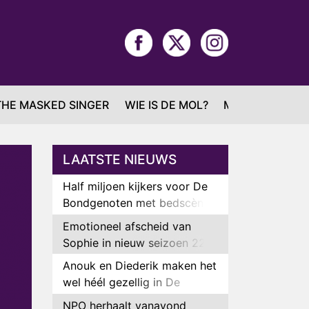
THE MASKED SINGER
WIE IS DE MOL?
MAFS
LAATSTE NIEUWS
Half miljoen kijkers voor De
Bondgenoten met bedscène
van Anouk en Diederik
Emotioneel afscheid van
Sophie in nieuw seizoen 22
Kids and Counting
Anouk en Diederik maken het
wel héél gezellig in De
Bondgenoten
NPO herhaalt vanavond