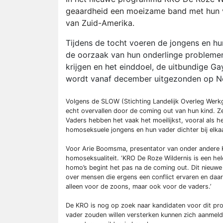
geaardheid een moeizame band met hun v
van Zuid-Amerika.
Tijdens de tocht voeren de jongens en h
de oorzaak van hun onderlinge problemen
krijgen en het einddoel, de uitbundige Ga
wordt vanaf december uitgezonden op Ne
Volgens de SLOW (Stichting Landelijk Overleg Werk
echt overvallen door de coming out van hun kind. Z
Vaders hebben het vaak het moeilijkst, vooral al
homoseksuele jongens en hun vader dichter bij elka
Voor Arie Boomsma, presentator van onder andere K
homoseksualiteit. ‘KRO De Roze Wildernis is een hel
homo’s begint het pas na de coming out. Dit nieuwe
over mensen die ergens een conflict ervaren en daar
alleen voor de zoons, maar ook voor de vaders.’
De KRO is nog op zoek naar kandidaten voor dit pr
vader zouden willen versterken kunnen zich aanmelde