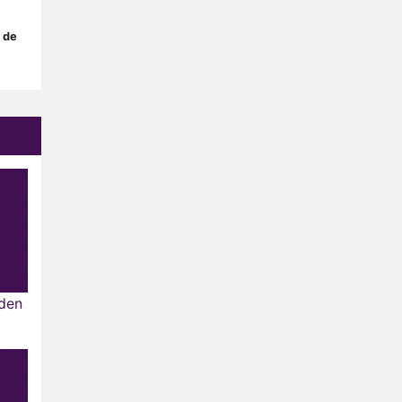
 de
den