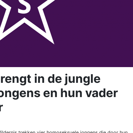
engt in de jungle
ongens en hun vader
r
ldernis trekken vier homoseksuele jongens die door hun