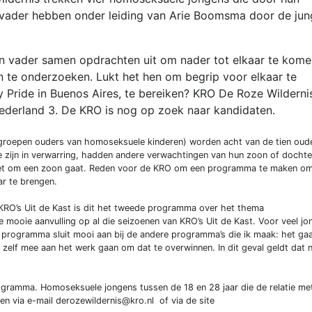
ader hebben onder leiding van Arie Boomsma door de jun
un vader samen opdrachten uit om nader tot elkaar te kome
 te onderzoeken. Lukt het hen om begrip voor elkaar te
y Pride in Buenos Aires, te bereiken? KRO De Roze Wilderni
derland 3. De KRO is nog op zoek naar kandidaten.
groepen ouders van homoseksuele kinderen) worden acht van de tien oud
e zijn in verwarring, hadden andere verwachtingen van hun zoon of dochte
s het om een zoon gaat. Reden voor de KRO om een programma te maken o
ar te brengen.
RO’s Uit de Kast is dit het tweede programma over het thema
e mooie aanvulling op al die seizoenen van KRO’s Uit de Kast. Voor veel jo
 programma sluit mooi aan bij de andere programma’s die ik maak: het ga
 zelf mee aan het werk gaan om dat te overwinnen. In dit geval geldt dat n
ogramma. Homoseksuele jongens tussen de 18 en 28 jaar die de relatie me
n via e-mail derozewildernis@kro.nl of via de site