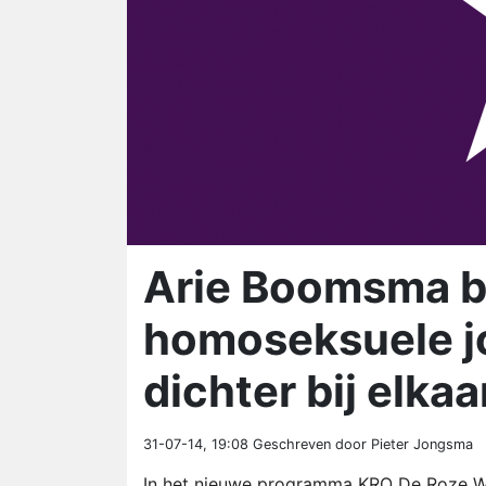
Arie Boomsma br
homoseksuele j
dichter bij elkaa
31-07-14, 19:08
Geschreven door Pieter Jongsma
In het nieuwe programma KRO De Roze Wi