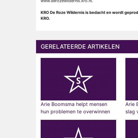
www.derozewildernis.kro.nl.
KRO De Roze Wildernis is bedacht en wordt geprod
KRO.
GERELATEERDE ARTIKELEN
Arie Boomsma helpt mensen
Arie
hun problemen te overwinnen
slag 