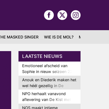
THE MASKED SINGER
WIE IS DE MOL?
MAFS
LAATSTE NIEUWS
Emotioneel afscheid van
Sophie in nieuw seizoen 22
Kids and Counting
Anouk en Diederik maken het
wel héél gezellig in De
Bondgenoten
NPO herhaalt vanavond
aflevering van De Kist met
Peter Faber
NOS maakt intieme