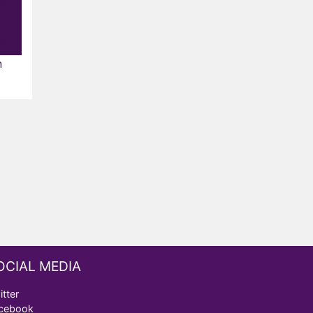
n
OCIAL MEDIA
itter
cebook