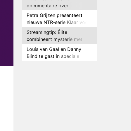
documentaire over
hockeyster Yibbi Jansen
Petra Grijzen presenteert
nieuwe NTR-serie Klaar voor
de oorlog
Streamingtip: Élite
combineert mysterie met
romantie
Louis van Gaal en Danny
Blind te gast in speciale
aflevering van Tussen de
Plottwist: Diederik zou De
Palen
Bondgenoten alsnog hebben
verlaten
RTL voegt negende B&B-
eigenaar toe aan nieuw
seizoen B&B Vol Liefde
HBO Max zendt voor het
eerst alle onderdelen van het
EK Atletiek uit
Relatie Anouk en Diederik
strandt na exit uit De
Bondgenoten