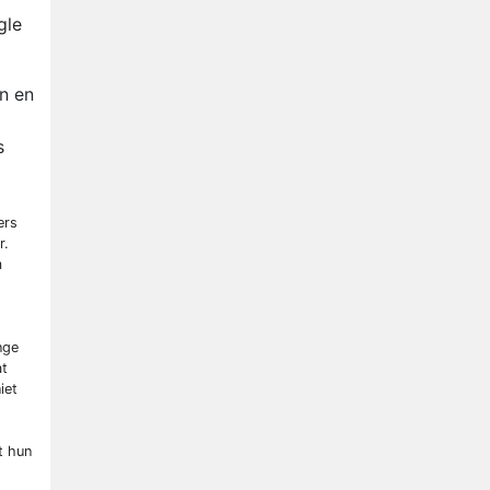
Nederlanders kijken B&B Vol
gle
Liefde vooral voor
ongemakkelijke momenten
Ron Jans maakt dit seizoen
n en
zijn opwachting als analist
Deze tien BN'ers doen mee
s
aan het nieuwe seizoen van
Bestemming X
Vanavond op tv:
jubileumseizoen van Van
ers
r.
Onschatbare Waarde gaat
m
van start
nge
at
iet
t hun