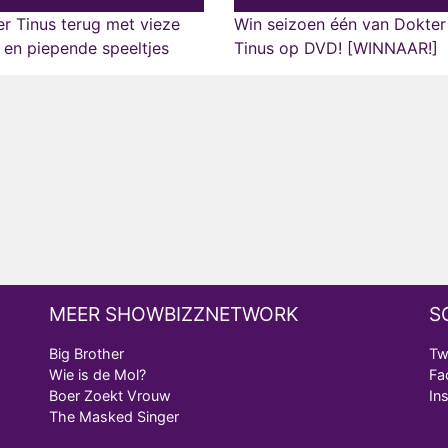
r Tinus terug met vieze
Win seizoen één van Dokter
s en piepende speeltjes
Tinus op DVD! [WINNAAR!]
MEER SHOWBIZZNETWORK
S
Big Brother
Tw
Wie is de Mol?
Fa
Boer Zoekt Vrouw
In
The Masked Singer