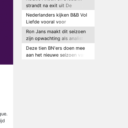
strandt na exit uit De
Bondgenoten
Nederlanders kijken B&B Vol
Liefde vooral voor
ongemakkelijke momenten
Ron Jans maakt dit seizoen
zijn opwachting als analist
Deze tien BN'ers doen mee
aan het nieuwe seizoen van
Bestemming X
Vanavond op tv:
jubileumseizoen van Van
Onschatbare Waarde gaat
Winnaar 31e cyclus De
van start
Bondgenoten gelekt
Anouk en Diederik verlaten
De Bondgenoten
AVROTROS komt met reboot
gue.
van Fort Alpha
ijd