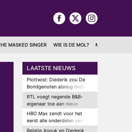
THE MASKED SINGER
WIE IS DE MOL?
MAFS
LAATSTE NIEUWS
Plottwist: Diederik zou De
Bondgenoten alsnog hebben
verlaten
RTL voegt negende B&B-
eigenaar toe aan nieuw
seizoen B&B Vol Liefde
HBO Max zendt voor het
eerst alle onderdelen van het
EK Atletiek uit
Relatie Anouk en Diederik