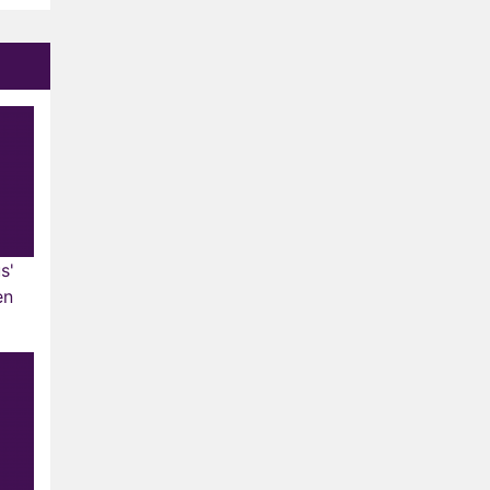
s'
en