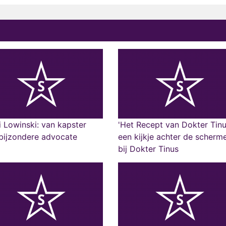
 Lowinski: van kapster
'Het Recept van Dokter Tinu
bijzondere advocate
een kijkje achter de scherm
bij Dokter Tinus