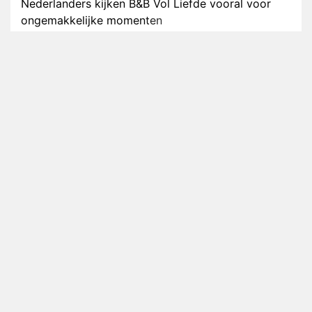
Nederlanders kijken B&B Vol Liefde vooral voor
ongemakkelijke momenten
Ron Jans maakt dit seizoen zijn opwachting als
analist
Deze tien BN'ers doen mee aan het nieuwe seizoen
van Bestemming X
Vanavond op tv: jubileumseizoen van Van
Onschatbare Waarde gaat van start
Winnaar 31e cyclus De Bondgenoten gelekt
Anouk en Diederik verlaten De Bondgenoten
AVROTROS komt met reboot van Fort Alpha
Henny Huisman herkent B&B Vol Liefde-deelnemer
Fred niet terug op televisie
Omroep Zwart volgt jonge emigranten in nieuwe
realityserie Welkom Terug