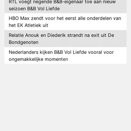
RTL voegt negende B&B-eigenaar toe aan nieuw
seizoen B&B Vol Liefde
HBO Max zendt voor het eerst alle onderdelen van
het EK Atletiek uit
Relatie Anouk en Diederik strandt na exit uit De
Bondgenoten
Nederlanders kijken B&B Vol Liefde vooral voor
ongemakkelijke momenten
Ron Jans maakt dit seizoen zijn opwachting als
analist
Deze tien BN'ers doen mee aan het nieuwe seizoen
van Bestemming X
Vanavond op tv: jubileumseizoen van Van
Onschatbare Waarde gaat van start
Winnaar 31e cyclus De Bondgenoten gelekt
Anouk en Diederik verlaten De Bondgenoten