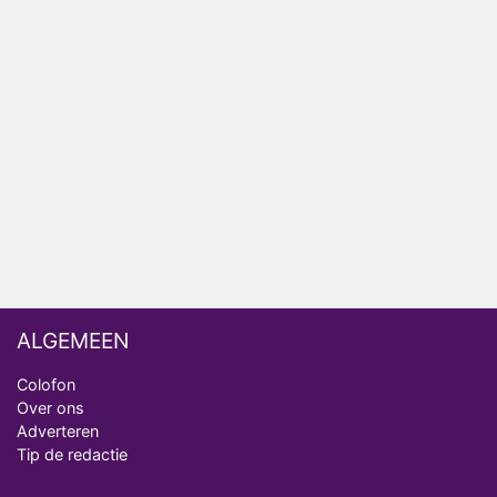
AVROTROS komt met reboot van Fort Alpha
Henny Huisman herkent B&B Vol Liefde-deelnemer
Fred niet terug op televisie
Omroep Zwart volgt jonge emigranten in nieuwe
realityserie Welkom Terug
ALGEMEEN
Colofon
Over ons
Adverteren
Tip de redactie