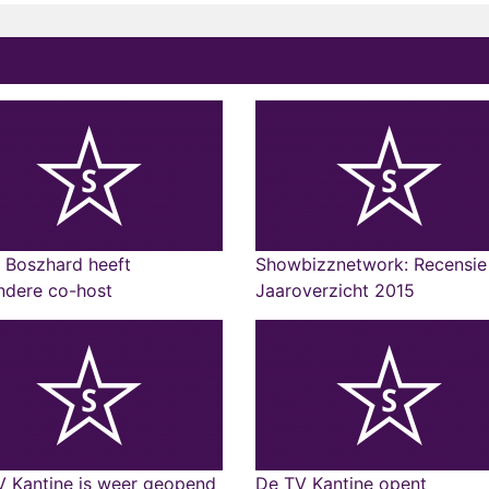
 Boszhard heeft
Showbizznetwork: Recensie
ndere co-host
Jaaroverzicht 2015
V Kantine is weer geopend
De TV Kantine opent