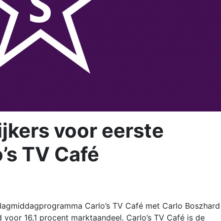
jkers voor eerste
o’s TV Café
ndagmiddagprogramma Carlo’s TV Café met Carlo Boszhard
voor 16,1 procent marktaandeel. Carlo’s TV Café is de