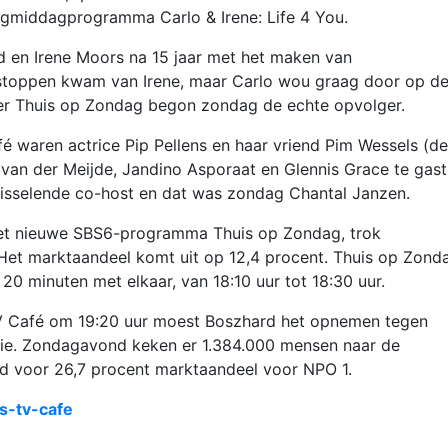
agmiddagprogramma Carlo & Irene: Life 4 You.
d en Irene Moors na 15 jaar met het maken van
stoppen kwam van Irene, maar Carlo wou graag door op d
er Thuis op Zondag begon zondag de echte opvolger.
fé waren actrice Pip Pellens en haar vriend Pim Wessels (de
an der Meijde, Jandino Asporaat en Glennis Grace te gast
wisselende co-host en dat was zondag Chantal Janzen.
 het nieuwe SBS6-programma Thuis op Zondag, trok
et marktaandeel komt uit op 12,4 procent. Thuis op Zond
20 minuten met elkaar, van 18:10 uur tot 18:30 uur.
 TV Café om 19:20 uur moest Boszhard het opnemen tegen
isie. Zondagavond keken er 1.384.000 mensen naar de
d voor 26,7 procent marktaandeel voor NPO 1.
os-tv-cafe