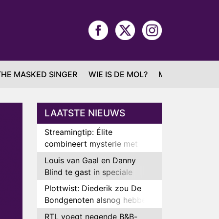
THE MASKED SINGER
WIE IS DE MOL?
MAFS
LAATSTE NIEUWS
Streamingtip: Élite
combineert mysterie met
romantie
Louis van Gaal en Danny
Blind te gast in speciale
aflevering van Tussen de
Plottwist: Diederik zou De
Palen
Bondgenoten alsnog hebben
verlaten
RTL voegt negende B&B-