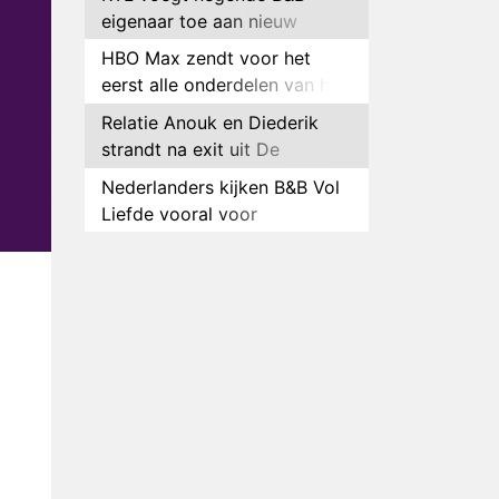
eigenaar toe aan nieuw
seizoen B&B Vol Liefde
HBO Max zendt voor het
eerst alle onderdelen van het
EK Atletiek uit
Relatie Anouk en Diederik
strandt na exit uit De
Bondgenoten
Nederlanders kijken B&B Vol
Liefde vooral voor
ongemakkelijke momenten
Ron Jans maakt dit seizoen
zijn opwachting als analist
Deze tien BN'ers doen mee
aan het nieuwe seizoen van
Bestemming X
Vanavond op tv:
jubileumseizoen van Van
Onschatbare Waarde gaat
Winnaar 31e cyclus De
van start
Bondgenoten gelekt