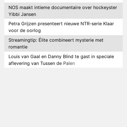
NOS maakt intieme documentaire over hockeyster
Yibbi Jansen
Petra Grijzen presenteert nieuwe NTR-serie Klaar
voor de oorlog
Streamingtip: Élite combineert mysterie met
romantie
Louis van Gaal en Danny Blind te gast in speciale
aflevering van Tussen de Palen
Plottwist: Diederik zou De Bondgenoten alsnog
hebben verlaten
RTL voegt negende B&B-eigenaar toe aan nieuw
seizoen B&B Vol Liefde
HBO Max zendt voor het eerst alle onderdelen van
het EK Atletiek uit
Relatie Anouk en Diederik strandt na exit uit De