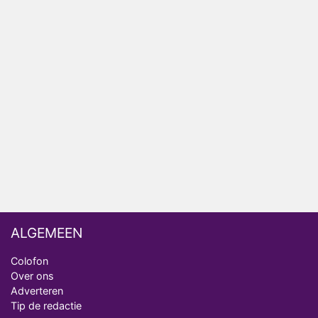
Bondgenoten
Nederlanders kijken B&B Vol Liefde vooral voor
ongemakkelijke momenten
Ron Jans maakt dit seizoen zijn opwachting als
analist
Deze tien BN'ers doen mee aan het nieuwe seizoen
van Bestemming X
Vanavond op tv: jubileumseizoen van Van
Onschatbare Waarde gaat van start
ALGEMEEN
Colofon
Over ons
Adverteren
Tip de redactie