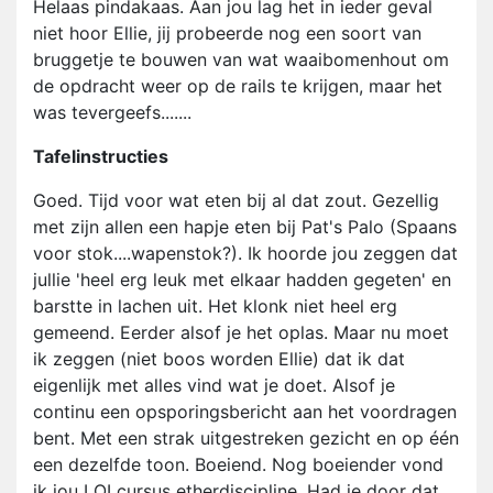
Helaas pindakaas. Aan jou lag het in ieder geval
niet hoor Ellie, jij probeerde nog een soort van
bruggetje te bouwen van wat waaibomenhout om
de opdracht weer op de rails te krijgen, maar het
was tevergeefs.......
Tafelinstructies
Goed. Tijd voor wat eten bij al dat zout. Gezellig
met zijn allen een hapje eten bij Pat's Palo (Spaans
voor stok....wapenstok?). Ik hoorde jou zeggen dat
jullie 'heel erg leuk met elkaar hadden gegeten' en
barstte in lachen uit. Het klonk niet heel erg
gemeend. Eerder alsof je het oplas. Maar nu moet
ik zeggen (niet boos worden Ellie) dat ik dat
eigenlijk met alles vind wat je doet. Alsof je
continu een opsporingsbericht aan het voordragen
bent. Met een strak uitgestreken gezicht en op één
een dezelfde toon. Boeiend. Nog boeiender vond
ik jou LOI cursus etherdiscipline. Had je door dat