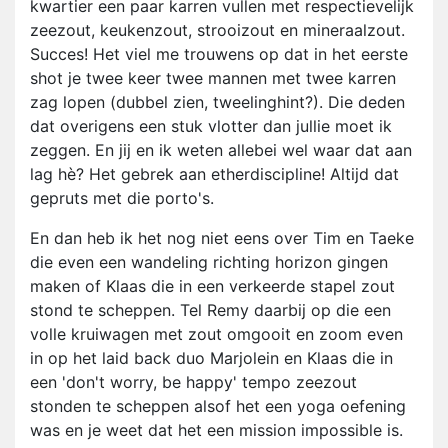
kwartier een paar karren vullen met respectievelijk
zeezout, keukenzout, strooizout en mineraalzout.
Succes! Het viel me trouwens op dat in het eerste
shot je twee keer twee mannen met twee karren
zag lopen (dubbel zien, tweelinghint?). Die deden
dat overigens een stuk vlotter dan jullie moet ik
zeggen. En jij en ik weten allebei wel waar dat aan
lag hè? Het gebrek aan etherdiscipline! Altijd dat
gepruts met die porto's.
En dan heb ik het nog niet eens over Tim en Taeke
die even een wandeling richting horizon gingen
maken of Klaas die in een verkeerde stapel zout
stond te scheppen. Tel Remy daarbij op die een
volle kruiwagen met zout omgooit en zoom even
in op het laid back duo Marjolein en Klaas die in
een 'don't worry, be happy' tempo zeezout
stonden te scheppen alsof het een yoga oefening
was en je weet dat het een mission impossible is.