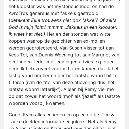
het klooster was het mysterieus mooi en had de
AvroTros genereus met fakkels gestrooid
(b
etekent Ellie trouwens niet ook fakkel? Of zelfs
God is mijn licht? mmmm...fakkels in een klooster.
Ik weet het niet.)
Her en der stonden wat witte
koppen waarop de gezichten van ex-mollen
werden geprojecteerd. Van Susan Visser tot aan
Kees Tol, van Dennis Weening tot aan Margriet van
der Linden. Ieder met een eigen advies c.q. open
deur. Ik heb zoveel voorbij horen komen dat ik het
lastig vond om her en der het laatste woord uit te
filteren (ivm de titel van deze aflevering dus 'het
laatste woord letterlijk'). Alleen bij Remy viel me
op dat zowel het woord 'mol' als 'jezelf' als laatste
woorden voorbij kwamen.
Goed. Even alles en iedereen op een rijtje. Tim &
Taeke deelden informatie en jokers. Net als Remy
en Airen. Cécile en Klaas vertrouwden elkaar niet