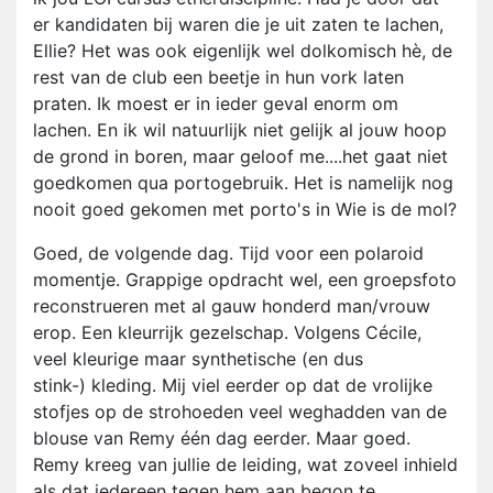
er kandidaten bij waren die je uit zaten te lachen,
Ellie? Het was ook eigenlijk wel dolkomisch hè, de
rest van de club een beetje in hun vork laten
praten. Ik moest er in ieder geval enorm om
lachen. En ik wil natuurlijk niet gelijk al jouw hoop
de grond in boren, maar geloof me....het gaat niet
goedkomen qua portogebruik. Het is namelijk nog
nooit goed gekomen met porto's in Wie is de mol?
Goed, de volgende dag. Tijd voor een polaroid
momentje. Grappige opdracht wel, een groepsfoto
reconstrueren met al gauw honderd man/vrouw
erop. Een kleurrijk gezelschap. Volgens Cécile,
veel kleurige maar synthetische (en dus
stink-) kleding. Mij viel eerder op dat de vrolijke
stofjes op de strohoeden veel weghadden van de
blouse van Remy één dag eerder. Maar goed.
Remy kreeg van jullie de leiding, wat zoveel inhield
als dat iedereen tegen hem aan begon te