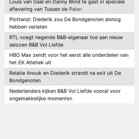
Louis van Gaal en Danny Blind te gast in speciale
aflevering van Tussen de Palen
Plottwist: Diederik zou De Bondgenoten alsnog
hebben verlaten
RTL voegt negende B&B-eigenaar toe aan nieuw
seizoen B&B Vol Liefde
HBO Max zendt voor het eerst alle onderdelen van
het EK Atletiek uit
Relatie Anouk en Diederik strandt na exit uit De
Bondgenoten
Nederlanders kijken B&B Vol Liefde vooral voor
ongemakkelijke momenten
Ron Jans maakt dit seizoen zijn opwachting als
analist
Deze tien BN'ers doen mee aan het nieuwe seizoen
van Bestemming X