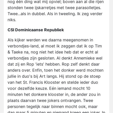
nog één ding wat mij opviel; boven aan al die rijen
stonden twee ijskarretjes met twee parasolletjes.
Twee...als in dubbel. Als in tweeling. Ik zeg verder
niks.
CSI Dominicaanse Republiek
Als kijker werden we daarna meegenomen in
verbondjes-land, al moet ik zeggen dat ik op Tim
& Taeke na, nog niet het idee heb dat er echt al
verbondjes zijn gesloten. Al denkt Annemieke wel
dat zij en Rop 'iets' hebben. Rop zelf denkt daar
anders over. Enfin, toen het donker werd mochten
jullie in duo's bij Art langs. Hij stond op de stoep
van het St. Francis Klooster en stelde ieder duo
voor dezelfde keuze. Eén iemand mocht 10
minuten het donkere klooster in, de ander zou in
plaats daarvan twee jokers ontvangen. Twee
personen tegelijk naar binnen mocht ook, maar
dan maar 5 minuten en niemand kreeg een joker. In