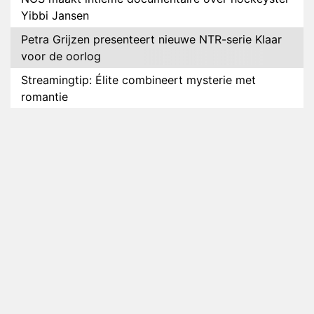
Yibbi Jansen
Petra Grijzen presenteert nieuwe NTR-serie Klaar
voor de oorlog
Streamingtip: Élite combineert mysterie met
romantie
Louis van Gaal en Danny Blind te gast in speciale
aflevering van Tussen de Palen
Plottwist: Diederik zou De Bondgenoten alsnog
hebben verlaten
RTL voegt negende B&B-eigenaar toe aan nieuw
seizoen B&B Vol Liefde
HBO Max zendt voor het eerst alle onderdelen van
het EK Atletiek uit
Relatie Anouk en Diederik strandt na exit uit De
Bondgenoten