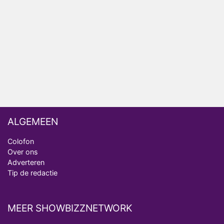
Nederlanders kijken B&B Vol Liefde vooral voor
ongemakkelijke momenten
Ron Jans maakt dit seizoen zijn opwachting als
analist
Deze tien BN'ers doen mee aan het nieuwe seizoen
van Bestemming X
ALGEMEEN
Colofon
Over ons
Adverteren
Tip de redactie
MEER SHOWBIZZNETWORK