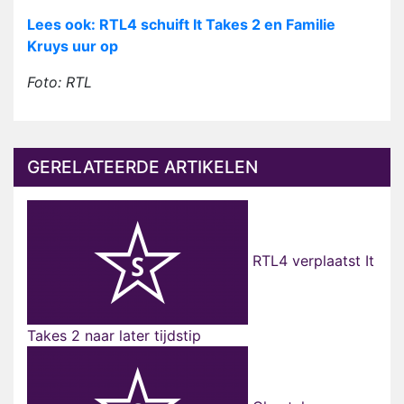
Lees ook: RTL4 schuift It Takes 2 en Familie
Kruys uur op
Foto: RTL
GERELATEERDE ARTIKELEN
RTL4 verplaatst It
Takes 2 naar later tijdstip