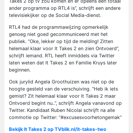
Takes 2 op tv zou komen en er opeens een totaal
ander programma op RTL4 is”, schrijft een andere
televisiekijker op de Social Media-dienst.
RTL4 had de programmawijzing opmerkelijk
genoeg niet goed gecommuniceerd met het
publiek. “Oke, lekker op tijd de melding! Zitten
helemaal klaar voor It Takes 2 en zien Ontvoerd”,
schrijft iemand. RTL heeft inmiddels via Twitter
laten weten dat It Takes 2 en Familie Kruys later
beginnen.
Ook jurylid Angela Groothuizen was niet op de
hoogte gesteld van de verschuiving. “Heb ik iets
gemist? Zit helemaal klaar voor It Takes 2 maar
Ontvoerd begint nu..”, schrijft Angela vanavond op
Twitter. Kandidaat Ruben Nicolai schrijft na alle
commotie op Twitter: “#excusesvoorhetongemak”
Bekijk It Takes 2 op TVblik.nl/it-takes-two