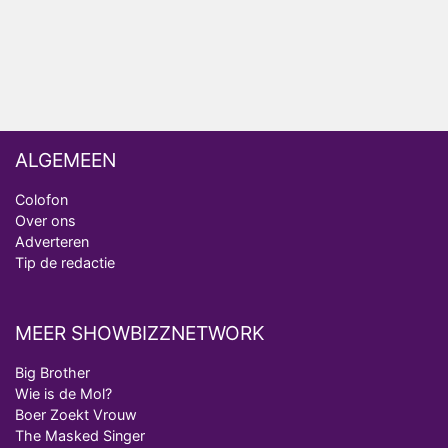
analist
Deze tien BN'ers doen mee aan het nieuwe seizoen
van Bestemming X
ALGEMEEN
Colofon
Over ons
Adverteren
Tip de redactie
MEER SHOWBIZZNETWORK
Big Brother
Wie is de Mol?
Boer Zoekt Vrouw
The Masked Singer