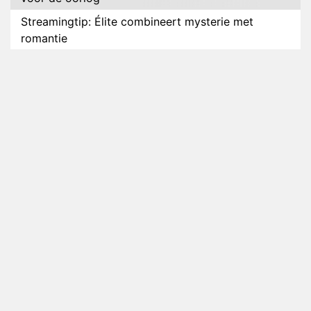
Streamingtip: Élite combineert mysterie met
romantie
Louis van Gaal en Danny Blind te gast in speciale
aflevering van Tussen de Palen
Plottwist: Diederik zou De Bondgenoten alsnog
hebben verlaten
RTL voegt negende B&B-eigenaar toe aan nieuw
seizoen B&B Vol Liefde
HBO Max zendt voor het eerst alle onderdelen van
het EK Atletiek uit
Relatie Anouk en Diederik strandt na exit uit De
Bondgenoten
Nederlanders kijken B&B Vol Liefde vooral voor
ongemakkelijke momenten
Ron Jans maakt dit seizoen zijn opwachting als