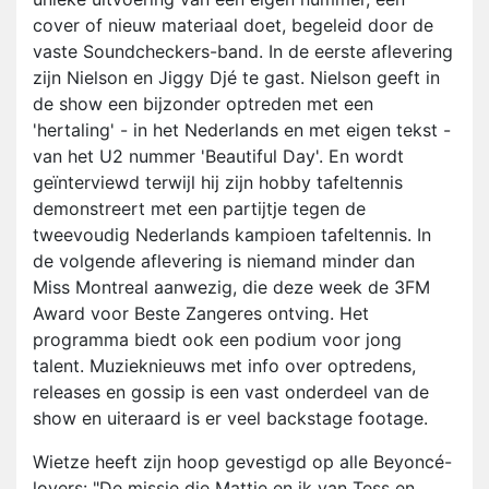
cover of nieuw materiaal doet, begeleid door de
vaste Soundcheckers-band. In de eerste aflevering
zijn Nielson en Jiggy Djé te gast. Nielson geeft in
de show een bijzonder optreden met een
'hertaling' - in het Nederlands en met eigen tekst -
van het U2 nummer 'Beautiful Day'. En wordt
geïnterviewd terwijl hij zijn hobby tafeltennis
demonstreert met een partijtje tegen de
tweevoudig Nederlands kampioen tafeltennis. In
de volgende aflevering is niemand minder dan
Miss Montreal aanwezig, die deze week de 3FM
Award voor Beste Zangeres ontving. Het
programma biedt ook een podium voor jong
talent. Muzieknieuws met info over optredens,
releases en gossip is een vast onderdeel van de
show en uiteraard is er veel backstage footage.
Wietze heeft zijn hoop gevestigd op alle Beyoncé-
lovers: "De missie die Mattie en ik van Tess en