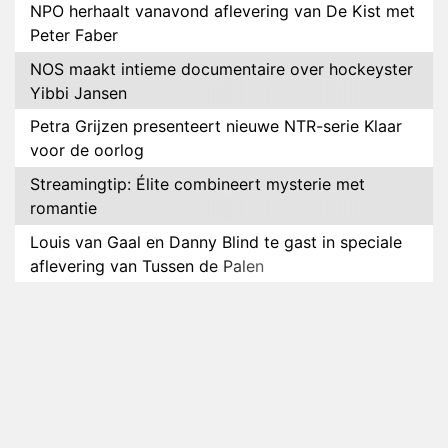
NPO herhaalt vanavond aflevering van De Kist met
Peter Faber
NOS maakt intieme documentaire over hockeyster
Yibbi Jansen
Petra Grijzen presenteert nieuwe NTR-serie Klaar
voor de oorlog
Streamingtip: Élite combineert mysterie met
romantie
Louis van Gaal en Danny Blind te gast in speciale
aflevering van Tussen de Palen
Plottwist: Diederik zou De Bondgenoten alsnog
hebben verlaten
RTL voegt negende B&B-eigenaar toe aan nieuw
seizoen B&B Vol Liefde
HBO Max zendt voor het eerst alle onderdelen van
het EK Atletiek uit