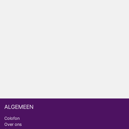
Relatie Anouk en Diederik strandt na exit uit De
Bondgenoten
Nederlanders kijken B&B Vol Liefde vooral voor
ongemakkelijke momenten
Ron Jans maakt dit seizoen zijn opwachting als
analist
Deze tien BN'ers doen mee aan het nieuwe seizoen
van Bestemming X
Vanavond op tv: jubileumseizoen van Van
Onschatbare Waarde gaat van start
ALGEMEEN
Colofon
Over ons