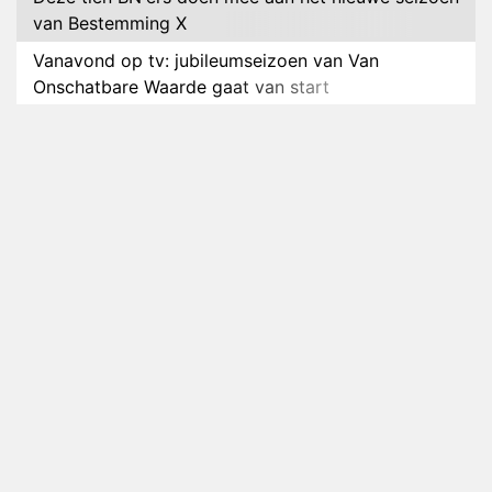
van Bestemming X
Vanavond op tv: jubileumseizoen van Van
Onschatbare Waarde gaat van start
Winnaar 31e cyclus De Bondgenoten gelekt
Anouk en Diederik verlaten De Bondgenoten
AVROTROS komt met reboot van Fort Alpha
Henny Huisman herkent B&B Vol Liefde-deelnemer
Fred niet terug op televisie
Omroep Zwart volgt jonge emigranten in nieuwe
realityserie Welkom Terug
Arnout Hauben en vrienden doorkruisen de
Pyreneeën in nieuwe tv-serie
Op déze datum begint het nieuwe seizoen van
Vandaag Inside
Anouk biecht gevoelens voor Diederik op in De