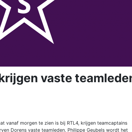
krijgen vaste teamlede
dat vanaf morgen te zien is bij RTL4, krijgen teamcaptains
ven Dorens vaste teamleden. Philippe Geubels wordt het