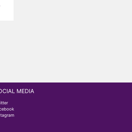
e
OCIAL MEDIA
itter
cebook
stagram