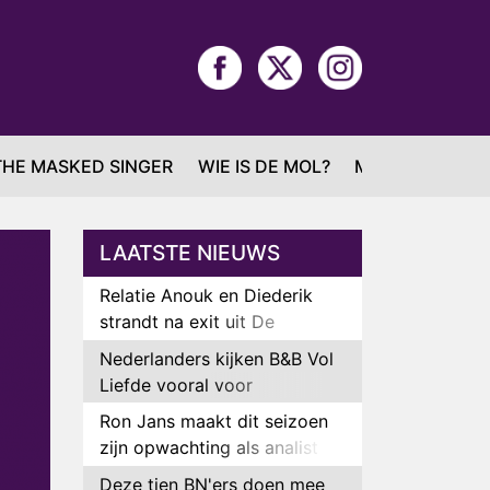
THE MASKED SINGER
WIE IS DE MOL?
MAFS
LAATSTE NIEUWS
Relatie Anouk en Diederik
strandt na exit uit De
Bondgenoten
Nederlanders kijken B&B Vol
Liefde vooral voor
ongemakkelijke momenten
Ron Jans maakt dit seizoen
zijn opwachting als analist
Deze tien BN'ers doen mee