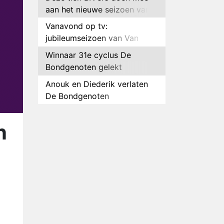
aan het nieuwe seizoen van
Bestemming X
Vanavond op tv:
jubileumseizoen van Van
Onschatbare Waarde gaat
Winnaar 31e cyclus De
van start
Bondgenoten gelekt
Anouk en Diederik verlaten
De Bondgenoten
AVROTROS komt met reboot
van Fort Alpha
n
Henny Huisman herkent B&B
Vol Liefde-deelnemer Fred
niet terug op televisie
Omroep Zwart volgt jonge
emigranten in nieuwe
realityserie Welkom Terug
Arnout Hauben en vrienden
doorkruisen de Pyreneeën in
nieuwe tv-serie