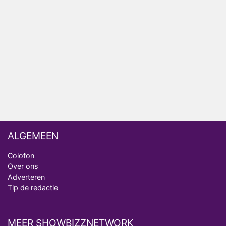
Henny Huisman herkent B&B Vol Liefde-deelnemer
Fred niet terug op televisie
Omroep Zwart volgt jonge emigranten in nieuwe
realityserie Welkom Terug
ALGEMEEN
Colofon
Over ons
Adverteren
Tip de redactie
MEER SHOWBIZZNETWORK