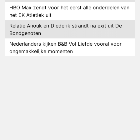
HBO Max zendt voor het eerst alle onderdelen van
het EK Atletiek uit
Relatie Anouk en Diederik strandt na exit uit De
Bondgenoten
Nederlanders kijken B&B Vol Liefde vooral voor
ongemakkelijke momenten
Ron Jans maakt dit seizoen zijn opwachting als
analist
Deze tien BN'ers doen mee aan het nieuwe seizoen
van Bestemming X
Vanavond op tv: jubileumseizoen van Van
Onschatbare Waarde gaat van start
Winnaar 31e cyclus De Bondgenoten gelekt
Anouk en Diederik verlaten De Bondgenoten
AVROTROS komt met reboot van Fort Alpha