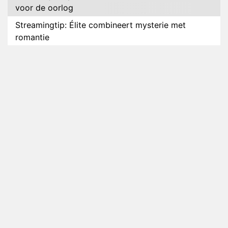
voor de oorlog
Streamingtip: Élite combineert mysterie met
romantie
Louis van Gaal en Danny Blind te gast in speciale
aflevering van Tussen de Palen
Plottwist: Diederik zou De Bondgenoten alsnog
hebben verlaten
RTL voegt negende B&B-eigenaar toe aan nieuw
seizoen B&B Vol Liefde
HBO Max zendt voor het eerst alle onderdelen van
het EK Atletiek uit
Relatie Anouk en Diederik strandt na exit uit De
Bondgenoten
Nederlanders kijken B&B Vol Liefde vooral voor
ongemakkelijke momenten