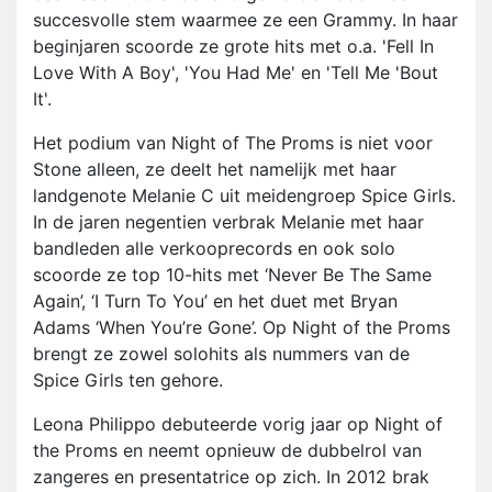
succesvolle stem waarmee ze een Grammy. In haar
beginjaren scoorde ze grote hits met o.a. 'Fell In
Love With A Boy', 'You Had Me' en 'Tell Me 'Bout
It'.
Het podium van Night of The Proms is niet voor
Stone alleen, ze deelt het namelijk met haar
landgenote Melanie C uit meidengroep Spice Girls.
In de jaren negentien verbrak Melanie met haar
bandleden alle verkooprecords en ook solo
scoorde ze top 10-hits met ‘Never Be The Same
Again’, ‘I Turn To You’ en het duet met Bryan
Adams ‘When You’re Gone’. Op Night of the Proms
brengt ze zowel solohits als nummers van de
Spice Girls ten gehore.
Leona Philippo debuteerde vorig jaar op Night of
the Proms en neemt opnieuw de dubbelrol van
zangeres en presentatrice op zich. In 2012 brak