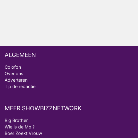
Ron Jans maakt dit seizoen zijn opwachting als
analist
Deze tien BN'ers doen mee aan het nieuwe seizoen
van Bestemming X
ALGEMEEN
Colofon
Over ons
Adverteren
Tip de redactie
MEER SHOWBIZZNETWORK
Big Brother
Wie is de Mol?
Boer Zoekt Vrouw