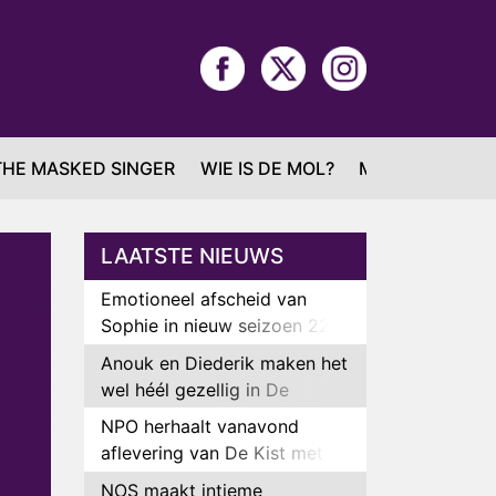
THE MASKED SINGER
WIE IS DE MOL?
MAFS
LAATSTE NIEUWS
Emotioneel afscheid van
Sophie in nieuw seizoen 22
Kids and Counting
Anouk en Diederik maken het
wel héél gezellig in De
Bondgenoten
NPO herhaalt vanavond
aflevering van De Kist met
Peter Faber
NOS maakt intieme