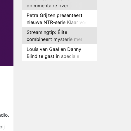
documentaire over
hockeyster Yibbi Jansen
Petra Grijzen presenteert
nieuwe NTR-serie Klaar voor
de oorlog
Streamingtip: Élite
combineert mysterie met
romantie
Louis van Gaal en Danny
Blind te gast in speciale
aflevering van Tussen de
Plottwist: Diederik zou De
Palen
Bondgenoten alsnog hebben
verlaten
RTL voegt negende B&B-
eigenaar toe aan nieuw
seizoen B&B Vol Liefde
HBO Max zendt voor het
eerst alle onderdelen van het
EK Atletiek uit
dio.
Relatie Anouk en Diederik
strandt na exit uit De
bij
Bondgenoten