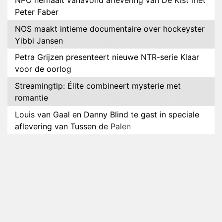
NPO herhaalt vanavond aflevering van De Kist met
Peter Faber
NOS maakt intieme documentaire over hockeyster
Yibbi Jansen
Petra Grijzen presenteert nieuwe NTR-serie Klaar
voor de oorlog
Streamingtip: Élite combineert mysterie met
romantie
Louis van Gaal en Danny Blind te gast in speciale
aflevering van Tussen de Palen
Plottwist: Diederik zou De Bondgenoten alsnog
hebben verlaten
RTL voegt negende B&B-eigenaar toe aan nieuw
seizoen B&B Vol Liefde
HBO Max zendt voor het eerst alle onderdelen van
het EK Atletiek uit