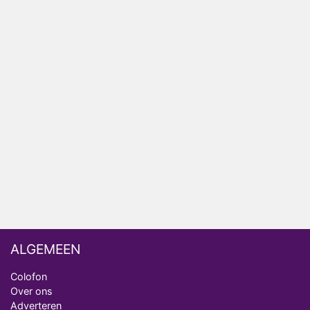
Relatie Anouk en Diederik strandt na exit uit De
Bondgenoten
Nederlanders kijken B&B Vol Liefde vooral voor
ongemakkelijke momenten
Ron Jans maakt dit seizoen zijn opwachting als
analist
Deze tien BN'ers doen mee aan het nieuwe seizoen
van Bestemming X
Vanavond op tv: jubileumseizoen van Van
Onschatbare Waarde gaat van start
ALGEMEEN
Colofon
Over ons
Adverteren