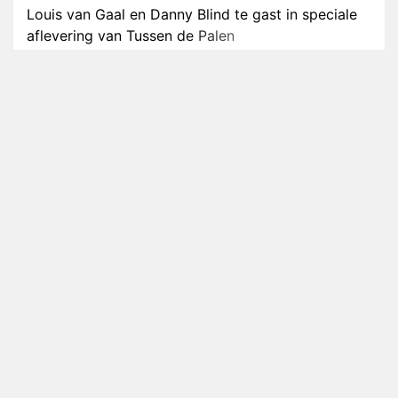
Louis van Gaal en Danny Blind te gast in speciale
aflevering van Tussen de Palen
Plottwist: Diederik zou De Bondgenoten alsnog
hebben verlaten
RTL voegt negende B&B-eigenaar toe aan nieuw
seizoen B&B Vol Liefde
HBO Max zendt voor het eerst alle onderdelen van
het EK Atletiek uit
Relatie Anouk en Diederik strandt na exit uit De
Bondgenoten
Nederlanders kijken B&B Vol Liefde vooral voor
ongemakkelijke momenten
Ron Jans maakt dit seizoen zijn opwachting als
analist
Deze tien BN'ers doen mee aan het nieuwe seizoen
van Bestemming X