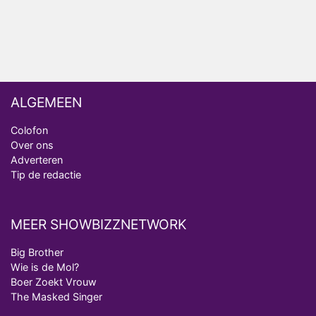
Vanavond op tv: jubileumseizoen van Van
Onschatbare Waarde gaat van start
ALGEMEEN
Colofon
Over ons
Adverteren
Tip de redactie
MEER SHOWBIZZNETWORK
Big Brother
Wie is de Mol?
Boer Zoekt Vrouw
The Masked Singer