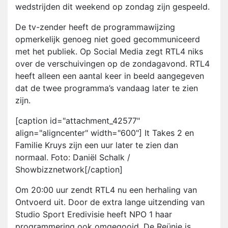
wedstrijden dit weekend op zondag zijn gespeeld.
De tv-zender heeft de programmawijzing
opmerkelijk genoeg niet goed gecommuniceerd
met het publiek. Op Social Media zegt RTL4 niks
over de verschuivingen op de zondagavond. RTL4
heeft alleen een aantal keer in beeld aangegeven
dat de twee programma’s vandaag later te zien
zijn.
[caption id="attachment_42577"
align="aligncenter" width="600"] It Takes 2 en
Familie Kruys zijn een uur later te zien dan
normaal. Foto: Daniël Schalk /
Showbizznetwork[/caption]
Om 20:00 uur zendt RTL4 nu een herhaling van
Ontvoerd uit. Door de extra lange uitzending van
Studio Sport Eredivisie heeft NPO 1 haar
programmering ook omgegooid. De Reünie is