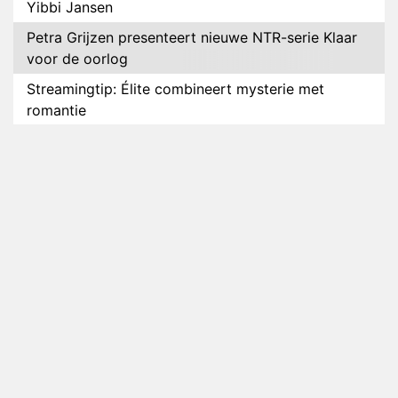
Yibbi Jansen
Petra Grijzen presenteert nieuwe NTR-serie Klaar
voor de oorlog
Streamingtip: Élite combineert mysterie met
romantie
Louis van Gaal en Danny Blind te gast in speciale
aflevering van Tussen de Palen
Plottwist: Diederik zou De Bondgenoten alsnog
hebben verlaten
RTL voegt negende B&B-eigenaar toe aan nieuw
seizoen B&B Vol Liefde
HBO Max zendt voor het eerst alle onderdelen van
het EK Atletiek uit
Relatie Anouk en Diederik strandt na exit uit De
Bondgenoten
Nederlanders kijken B&B Vol Liefde vooral voor