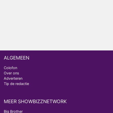
ongemakkelijke momenten
Ron Jans maakt dit seizoen zijn opwachting als
analist
Deze tien BN'ers doen mee aan het nieuwe seizoen
van Bestemming X
ALGEMEEN
Colofon
Over ons
Adverteren
Tip de redactie
MEER SHOWBIZZNETWORK
Big Brother