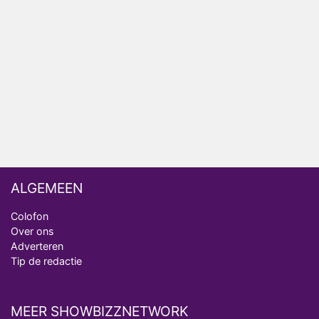
NOS doet live verslag van slotdag WorldPride
Amsterdam 2026
Anouk en Diederik botsen keihard in De
Bondgenoten
ALGEMEEN
Colofon
Over ons
Adverteren
Tip de redactie
MEER SHOWBIZZNETWORK