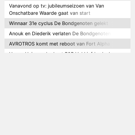
Vanavond op tv: jubileumseizoen van Van
Onschatbare Waarde gaat van start
Winnaar 31e cyclus De Bondgenoten gelekt
Anouk en Diederik verlaten De Bondgenoten
AVROTROS komt met reboot van Fort Alpha
Henny Huisman herkent B&B Vol Liefde-deelnemer
Fred niet terug op televisie
Omroep Zwart volgt jonge emigranten in nieuwe
realityserie Welkom Terug
Arnout Hauben en vrienden doorkruisen de
Pyreneeën in nieuwe tv-serie
Op déze datum begint het nieuwe seizoen van
Vandaag Inside
Anouk biecht gevoelens voor Diederik op in De
Bondgenoten