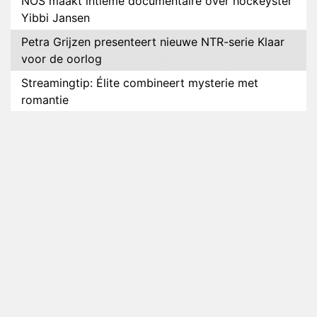
NOS maakt intieme documentaire over hockeyster
Yibbi Jansen
Petra Grijzen presenteert nieuwe NTR-serie Klaar
voor de oorlog
Streamingtip: Élite combineert mysterie met
romantie
Louis van Gaal en Danny Blind te gast in speciale
aflevering van Tussen de Palen
Plottwist: Diederik zou De Bondgenoten alsnog
hebben verlaten
RTL voegt negende B&B-eigenaar toe aan nieuw
seizoen B&B Vol Liefde
HBO Max zendt voor het eerst alle onderdelen van
het EK Atletiek uit
Relatie Anouk en Diederik strandt na exit uit De
Bondgenoten