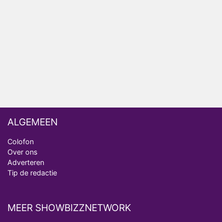
Nederlanders kijken B&B Vol Liefde vooral voor
ongemakkelijke momenten
Ron Jans maakt dit seizoen zijn opwachting als
analist
Deze tien BN'ers doen mee aan het nieuwe seizoen
van Bestemming X
ALGEMEEN
Colofon
Over ons
Adverteren
Tip de redactie
MEER SHOWBIZZNETWORK