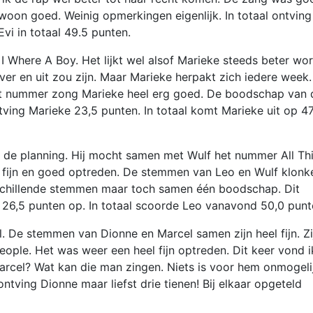
on goed. Weinig opmerkingen eigenlijk. In totaal ontving
vi in totaal 49.5 punten.
I Where A Boy. Het lijkt wel alsof Marieke steeds beter wor
over en uit zou zijn. Maar Marieke herpakt zich iedere week.
dit nummer zong Marieke heel erg goed. De boodschap van 
ing Marieke 23,5 punten. In totaal komt Marieke uit op 47
de planning. Hij mocht samen met Wulf het nummer All Th
 fijn en goed optreden. De stemmen van Leo en Wulf klonk
schillende stemmen maar toch samen één boodschap. Dit
26,5 punten op. In totaal scoorde Leo vanavond 50,0 punt
 De stemmen van Dionne en Marcel samen zijn heel fijn. Zi
ple. Het was weer een heel fijn optreden. Dit keer vond i
rcel? Wat kan die man zingen. Niets is voor hem onmogeli
ontving Dionne maar liefst drie tienen! Bij elkaar opgeteld