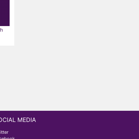
gh
OCIAL MEDIA
itter
cebook