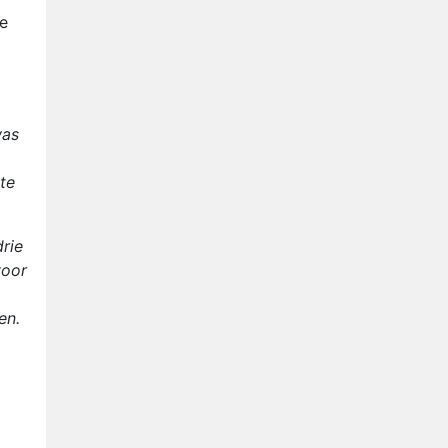
e
was
te
drie
voor
ben.