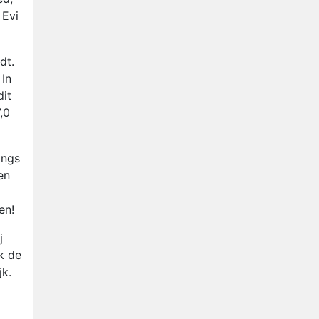
 Evi
dt.
 In
dit
,0
ings
en
en!
j
k de
jk.