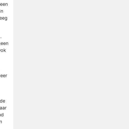
Henny Huisman herkent B&B
 een
Vol Liefde-deelnemer Fred
in
niet terug op televisie
reeg
Omroep Zwart volgt jonge
emigranten in nieuwe
realityserie Welkom Terug
Arnout Hauben en vrienden
.
doorkruisen de Pyreneeën in
geen
nieuwe tv-serie
Ook
Op déze datum begint het
nieuwe seizoen van Vandaag
Inside
t
weer
nde
aar
nd
n