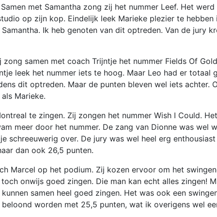
. Samen met Samantha zong zij het nummer Leef. Het werd
studio op zijn kop. Eindelijk leek Marieke plezier te hebben 
Samantha. Ik heb genoten van dit optreden. Van de jury k
j zong samen met coach Trijntje het nummer Fields Of Gold
ntje leek het nummer iets te hoog. Maar Leo had er totaal 
dens dit optreden. Maar de punten bleven wel iets achter. 
 als Marieke.
ntreal te zingen. Zij zongen het nummer Wish I Could. He
t kwam meer door het nummer. De zang van Dionne was wel 
 schreeuwerig over. De jury was wel heel erg enthousiast
haar dan ook 26,5 punten.
ch Marcel op het podium. Zij kozen ervoor om het swinge
toch onwijs goed zingen. Die man kan echt alles zingen! M
e kunnen samen heel goed zingen. Het was ook een swinge
l beloond worden met 25,5 punten, wat ik overigens wel ee