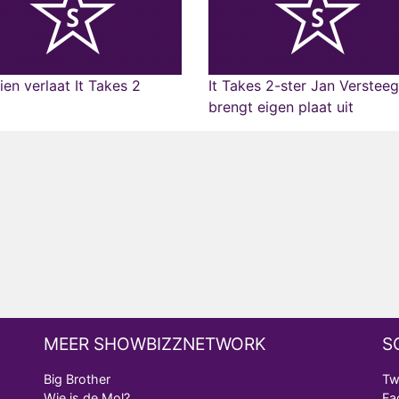
ien verlaat It Takes 2
It Takes 2-ster Jan Verstee
brengt eigen plaat uit
MEER SHOWBIZZNETWORK
S
Big Brother
Tw
Wie is de Mol?
Fa