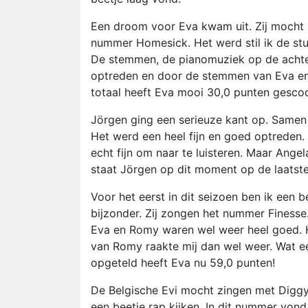
Een droom voor Eva kwam uit. Zij mocht 
nummer Homesick. Het werd stil ik de stu
De stemmen, de pianomuziek op de achterg
optreden en door de stemmen van Eva en D
totaal heeft Eva mooi 30,0 punten gesco
Jörgen ging een serieuze kant op. Samen
Het werd een heel fijn en goed optreden. 
echt fijn om naar te luisteren. Maar Angel
staat Jörgen op dit moment op de laatste p
Voor het eerst in dit seizoen ben ik een b
bijzonder. Zij zongen het nummer Finesse
Eva en Romy waren wel weer heel goed. H
van Romy raakte mij dan wel weer. Wat een
opgeteld heeft Eva nu 59,0 punten!
De Belgische Evi mocht zingen met Diggy
een beetje rap kijken. In dit nummer von