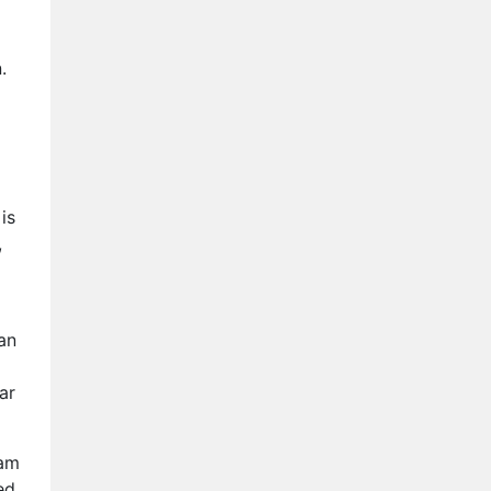
.
is
,
an
l
ar
wam
ed,