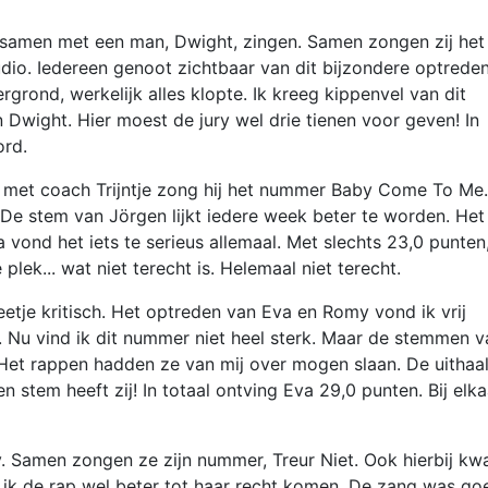
samen met een man, Dwight, zingen. Samen zongen zij het
dio. Iedereen genoot zichtbaar van dit bijzondere optreden
rond, werkelijk alles klopte. Ik kreeg kippenvel van dit
wight. Hier moest de jury wel drie tienen voor geven! In
ord.
 met coach Trijntje zong hij het nummer Baby Come To Me.
De stem van Jörgen lijkt iedere week beter te worden. Het 
a vond het iets te serieus allemaal. Met slechts 23,0 punten
lek... wat niet terecht is. Helemaal niet terecht.
eetje kritisch. Het optreden van Eva en Romy vond ik vrij
. Nu vind ik dit nummer niet heel sterk. Maar de stemmen v
et rappen hadden ze van mij over mogen slaan. De uithaa
 stem heeft zij! In totaal ontving Eva 29,0 punten. Bij elka
. Samen zongen ze zijn nummer, Treur Niet. Ook hierbij k
d ik de rap wel beter tot haar recht komen. De zang was go