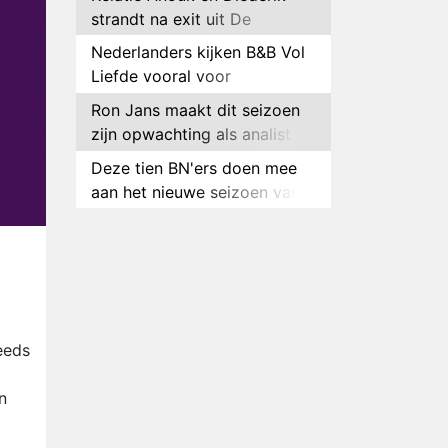
strandt na exit uit De
Bondgenoten
Nederlanders kijken B&B Vol
Liefde vooral voor
ongemakkelijke momenten
Ron Jans maakt dit seizoen
zijn opwachting als analist
Deze tien BN'ers doen mee
aan het nieuwe seizoen van
Bestemming X
Vanavond op tv:
jubileumseizoen van Van
Onschatbare Waarde gaat
Winnaar 31e cyclus De
van start
Bondgenoten gelekt
Anouk en Diederik verlaten
eeds
De Bondgenoten
AVROTROS komt met reboot
n
van Fort Alpha