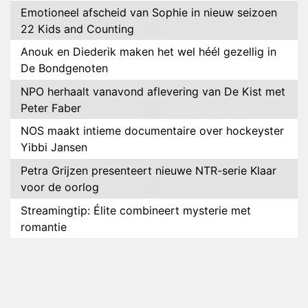
Emotioneel afscheid van Sophie in nieuw seizoen
22 Kids and Counting
Anouk en Diederik maken het wel héél gezellig in
De Bondgenoten
NPO herhaalt vanavond aflevering van De Kist met
Peter Faber
NOS maakt intieme documentaire over hockeyster
Yibbi Jansen
Petra Grijzen presenteert nieuwe NTR-serie Klaar
voor de oorlog
Streamingtip: Élite combineert mysterie met
romantie
Louis van Gaal en Danny Blind te gast in speciale
aflevering van Tussen de Palen
Plottwist: Diederik zou De Bondgenoten alsnog
hebben verlaten