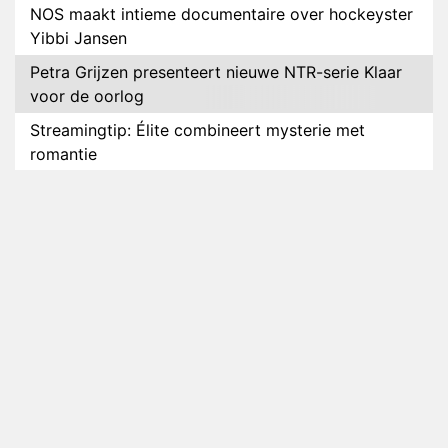
NOS maakt intieme documentaire over hockeyster
Yibbi Jansen
Petra Grijzen presenteert nieuwe NTR-serie Klaar
voor de oorlog
Streamingtip: Élite combineert mysterie met
romantie
Louis van Gaal en Danny Blind te gast in speciale
aflevering van Tussen de Palen
Plottwist: Diederik zou De Bondgenoten alsnog
hebben verlaten
RTL voegt negende B&B-eigenaar toe aan nieuw
seizoen B&B Vol Liefde
HBO Max zendt voor het eerst alle onderdelen van
het EK Atletiek uit
Relatie Anouk en Diederik strandt na exit uit De
Bondgenoten