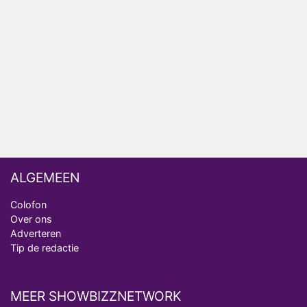
Nederlanders kijken B&B Vol Liefde vooral voor
ongemakkelijke momenten
Ron Jans maakt dit seizoen zijn opwachting als
analist
Deze tien BN'ers doen mee aan het nieuwe seizoen
van Bestemming X
ALGEMEEN
Colofon
Over ons
Adverteren
Tip de redactie
MEER SHOWBIZZNETWORK