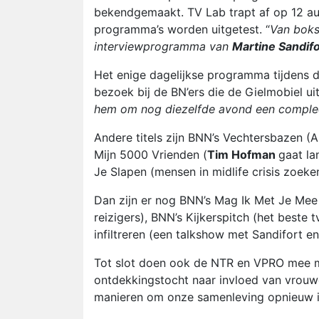
bekendgemaakt. TV Lab trapt af op 12 au
programma’s worden uitgetest. “
Van bok
interviewprogramma van
Martine Sandifo
Het enige dagelijkse programma tijdens 
bezoek bij de BN’ers die de Gielmobiel u
hem om nog diezelfde avond een compleet
Andere titels zijn BNN’s Vechtersbazen (
Mijn 5000 Vrienden (
Tim Hofman
gaat la
Je Slapen (mensen in midlife crisis zoek
Dan zijn er nog BNN’s Mag Ik Met Je Mee
reizigers), BNN’s Kijkerspitch (het beste 
infiltreren (een talkshow met Sandifort en
Tot slot doen ook de NTR en VPRO mee me
ontdekkingstocht naar invloed van vrouw
manieren om onze samenleving opnieuw in