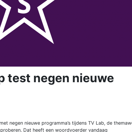
p test negen nieuwe
 met negen nieuwe programma’s tijdens TV Lab, de thema
proberen. Dat heeft een woordvoerder vandaag