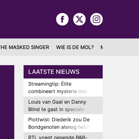
THE MASKED SINGER
WIE IS DE MOL?
MAFS
LAATSTE NIEUWS
Streamingtip: Élite
combineert mysterie met
romantie
Louis van Gaal en Danny
Blind te gast in speciale
aflevering van Tussen de
Plottwist: Diederik zou De
Palen
Bondgenoten alsnog hebben
verlaten
RTL voegt negende B&B-