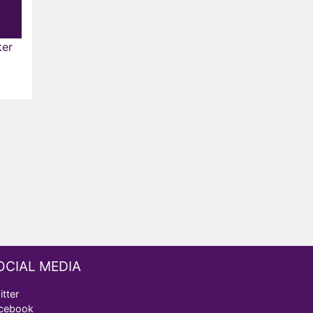
ker
OCIAL MEDIA
itter
cebook