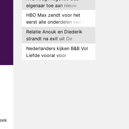
eigenaar toe aan nieuw
seizoen B&B Vol Liefde
HBO Max zendt voor het
eerst alle onderdelen van het
EK Atletiek uit
Relatie Anouk en Diederik
strandt na exit uit De
Bondgenoten
Nederlanders kijken B&B Vol
Liefde vooral voor
ongemakkelijke momenten
Ron Jans maakt dit seizoen
zijn opwachting als analist
Deze tien BN'ers doen mee
aan het nieuwe seizoen van
Bestemming X
Vanavond op tv:
jubileumseizoen van Van
Onschatbare Waarde gaat
Winnaar 31e cyclus De
van start
week
Bondgenoten gelekt