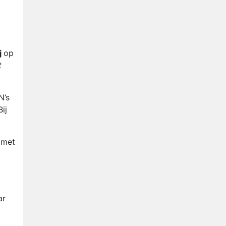
Anouk en Diederik verlaten
De Bondgenoten
AVROTROS komt met reboot
van Fort Alpha
j
op
Henny Huisman herkent B&B
t
Vol Liefde-deelnemer Fred
niet terug op televisie
Omroep Zwart volgt jonge
N’s
emigranten in nieuwe
ij
realityserie Welkom Terug
 met
ar