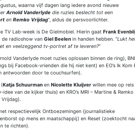
gustus, waarna vijf dagen lang iedere avond nieuwe
ser
Arnold Vanderlyde
die ruzies beslecht tot een
rt
en
Remko
Vrijdag
“, aldus de persvoorlichter.
de TV Lab-week is De Gielmobiel. Hierin gaat
Frank Evenbli
it de radioshow van
Giel Beelen
in handen hebben. “
Lukt he
 en veelzeggend tv-portret af te leveren?
”
Arnold Vanderlyde moet ruzies oplossen binnen de ring), BN
ngs bij Facebook-vrienden die hij niet kent) en EO’s Ik Kom B
en antwoorden door te couchsurfen).
 (
Katja Schuurman
en
Nicolette Kluijver
willen mee op reis
tv-idee van de kijker thuis) en KRO’s MRI – Martine & Remko
 Vrijdag).
t respectievelijk Ontboezemingen (journalistieke
enborst op mens en maatschappij) en Reset (zoektocht na
 te richten).