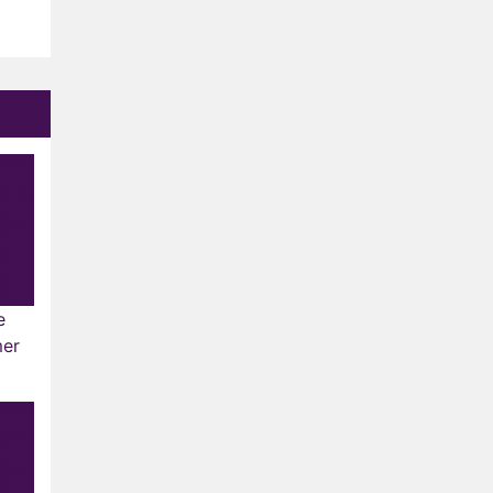
e
mer