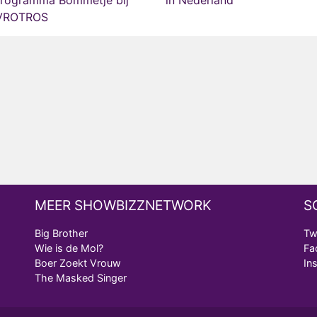
programma Bommetje bij
in Nederland
VROTROS
MEER SHOWBIZZNETWORK
S
Big Brother
Tw
Wie is de Mol?
Fa
Boer Zoekt Vrouw
In
The Masked Singer