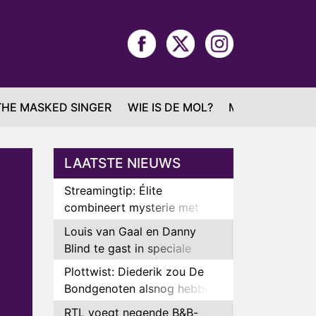
THE MASKED SINGER
WIE IS DE MOL?
MAFS
LAATSTE NIEUWS
Streamingtip: Élite
combineert mysterie met
romantie
Louis van Gaal en Danny
Blind te gast in speciale
aflevering van Tussen de
Plottwist: Diederik zou De
Palen
Bondgenoten alsnog hebben
verlaten
RTL voegt negende B&B-