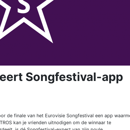
ert Songfestival-app
 de finale van het Eurovisie Songfestival een app waarm
TROS kan je vrienden uitnodigen om de winnaar te
deelt, is dé Songfestival-expert van zijn poule.