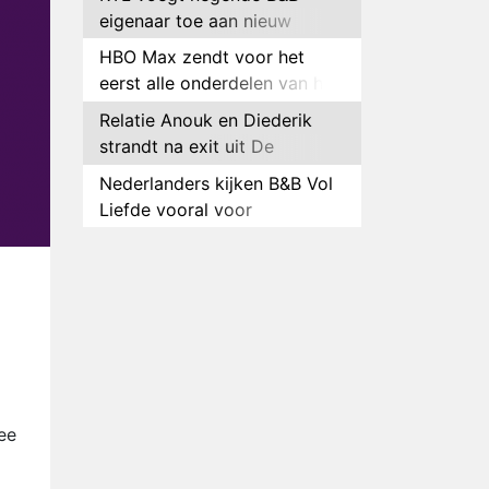
eigenaar toe aan nieuw
seizoen B&B Vol Liefde
HBO Max zendt voor het
eerst alle onderdelen van het
EK Atletiek uit
Relatie Anouk en Diederik
strandt na exit uit De
Bondgenoten
Nederlanders kijken B&B Vol
Liefde vooral voor
ongemakkelijke momenten
Ron Jans maakt dit seizoen
zijn opwachting als analist
Deze tien BN'ers doen mee
aan het nieuwe seizoen van
Bestemming X
Vanavond op tv:
jubileumseizoen van Van
Onschatbare Waarde gaat
Winnaar 31e cyclus De
ee
van start
Bondgenoten gelekt