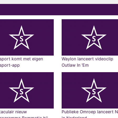
sport komt met eigen
Waylon lanceert videoclip
sport-app
Outlaw In ‘Em
aculair nieuw
Publieke Omroep lanceert N