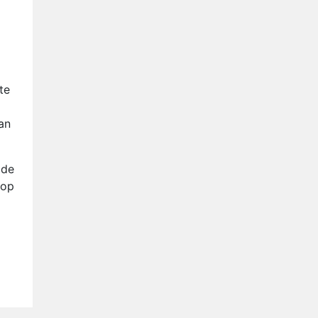
Anouk en Diederik verlaten
De Bondgenoten
AVROTROS komt met reboot
van Fort Alpha
Henny Huisman herkent B&B
te
Vol Liefde-deelnemer Fred
niet terug op televisie
an
Omroep Zwart volgt jonge
emigranten in nieuwe
realityserie Welkom Terug
 de
 op