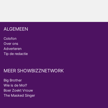
Vanavond op tv: jubileumseizoen van Van
Onschatbare Waarde gaat van start
ALGEMEEN
Colofon
Over ons
Adverteren
Tip de redactie
MEER SHOWBIZZNETWORK
Big Brother
Wie is de Mol?
Boer Zoekt Vrouw
The Masked Singer