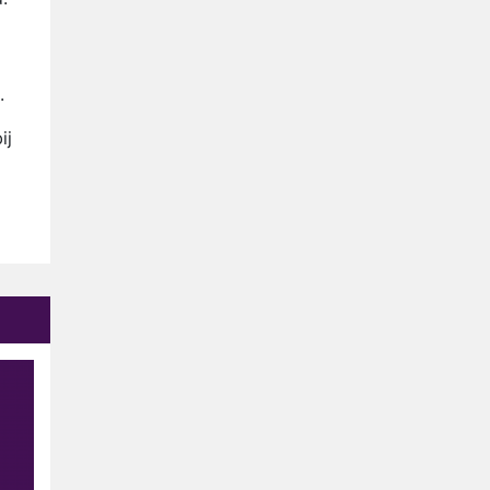
Nederlanders kijken B&B Vol
Liefde vooral voor
ongemakkelijke momenten
Ron Jans maakt dit seizoen
.
zijn opwachting als analist
Deze tien BN'ers doen mee
ij
aan het nieuwe seizoen van
Bestemming X
Vanavond op tv:
jubileumseizoen van Van
Onschatbare Waarde gaat
van start