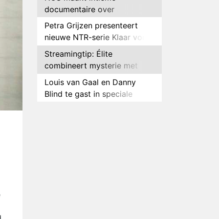
documentaire over
hockeyster Yibbi Jansen
Petra Grijzen presenteert
nieuwe NTR-serie Klaar voor
de oorlog
Streamingtip: Élite
combineert mysterie met
romantie
Louis van Gaal en Danny
Blind te gast in speciale
aflevering van Tussen de
Plottwist: Diederik zou De
Palen
Bondgenoten alsnog hebben
verlaten
RTL voegt negende B&B-
eigenaar toe aan nieuw
seizoen B&B Vol Liefde
HBO Max zendt voor het
eerst alle onderdelen van het
EK Atletiek uit
Relatie Anouk en Diederik
e
strandt na exit uit De
Bondgenoten
.