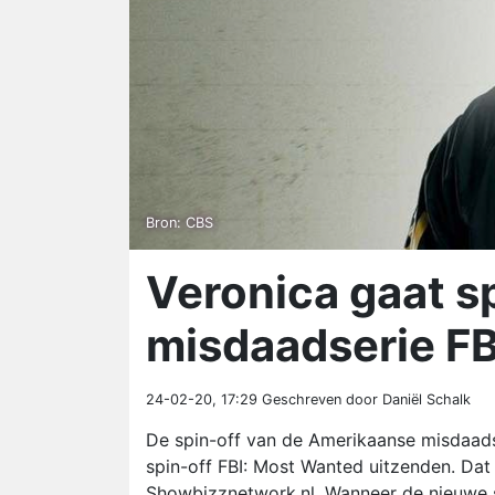
Bron: CBS
Veronica gaat s
misdaadserie FB
24-02-20, 17:29
Geschreven door Daniël Schalk
De spin-off van de Amerikaanse misdaads
spin-off FBI: Most Wanted uitzenden. Da
Showbizznetwork.nl. Wanneer de nieuwe ser