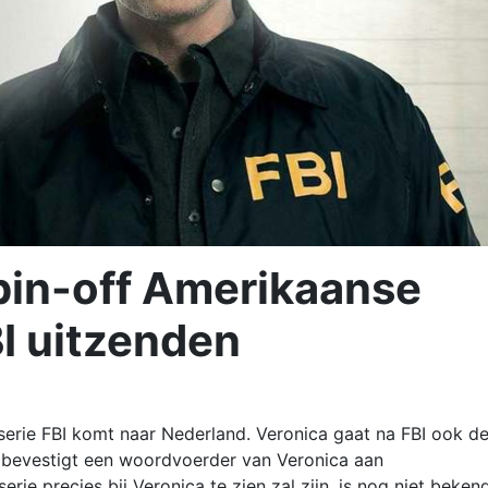
pin-off Amerikaanse
I uitzenden
erie FBI komt naar Nederland. Veronica gaat na FBI ook d
t bevestigt een woordvoerder van Veronica aan
ie precies bij Veronica te zien zal zijn, is nog niet bekend