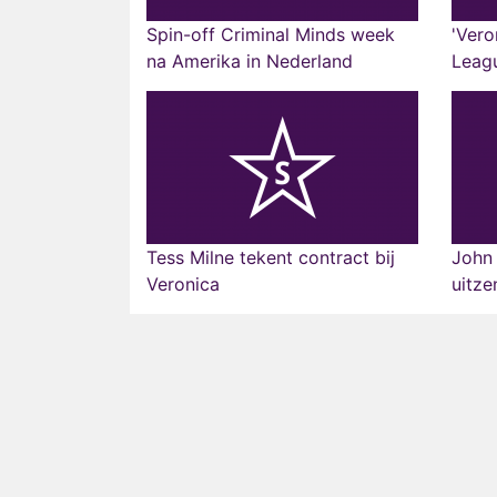
Spin-off Criminal Minds week
'Ver
na Amerika in Nederland
Leagu
Tess Milne tekent contract bij
John 
Veronica
uitze