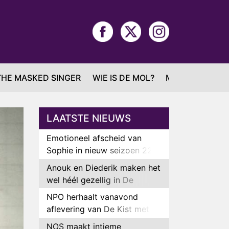
THE MASKED SINGER
WIE IS DE MOL?
MAFS
LAATSTE NIEUWS
Emotioneel afscheid van
Sophie in nieuw seizoen 22
Kids and Counting
Anouk en Diederik maken het
wel héél gezellig in De
Bondgenoten
NPO herhaalt vanavond
aflevering van De Kist met
Peter Faber
NOS maakt intieme