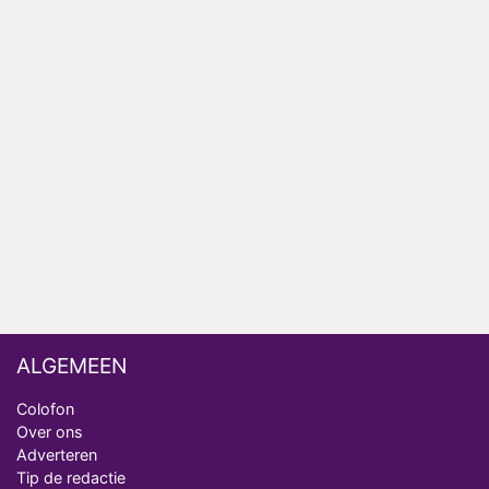
Anouk en Diederik verlaten De Bondgenoten
AVROTROS komt met reboot van Fort Alpha
Henny Huisman herkent B&B Vol Liefde-deelnemer
Fred niet terug op televisie
Omroep Zwart volgt jonge emigranten in nieuwe
realityserie Welkom Terug
ALGEMEEN
Colofon
Over ons
Adverteren
Tip de redactie