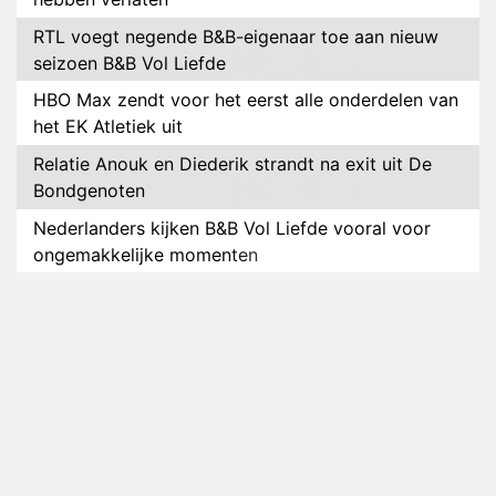
RTL voegt negende B&B-eigenaar toe aan nieuw
seizoen B&B Vol Liefde
HBO Max zendt voor het eerst alle onderdelen van
het EK Atletiek uit
Relatie Anouk en Diederik strandt na exit uit De
Bondgenoten
Nederlanders kijken B&B Vol Liefde vooral voor
ongemakkelijke momenten
Ron Jans maakt dit seizoen zijn opwachting als
analist
Deze tien BN'ers doen mee aan het nieuwe seizoen
van Bestemming X
Vanavond op tv: jubileumseizoen van Van
Onschatbare Waarde gaat van start
Winnaar 31e cyclus De Bondgenoten gelekt