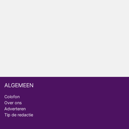
Relatie Anouk en Diederik strandt na exit uit De
Bondgenoten
Nederlanders kijken B&B Vol Liefde vooral voor
ongemakkelijke momenten
Ron Jans maakt dit seizoen zijn opwachting als
analist
Deze tien BN'ers doen mee aan het nieuwe seizoen
van Bestemming X
ALGEMEEN
Colofon
Over ons
Adverteren
Tip de redactie