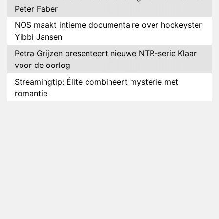
Peter Faber
NOS maakt intieme documentaire over hockeyster
Yibbi Jansen
Petra Grijzen presenteert nieuwe NTR-serie Klaar
voor de oorlog
Streamingtip: Élite combineert mysterie met
romantie
Louis van Gaal en Danny Blind te gast in speciale
aflevering van Tussen de Palen
Plottwist: Diederik zou De Bondgenoten alsnog
hebben verlaten
RTL voegt negende B&B-eigenaar toe aan nieuw
seizoen B&B Vol Liefde
HBO Max zendt voor het eerst alle onderdelen van
het EK Atletiek uit