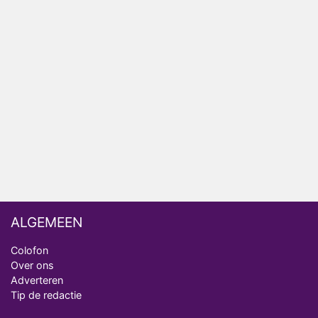
Relatie Anouk en Diederik strandt na exit uit De
Bondgenoten
Nederlanders kijken B&B Vol Liefde vooral voor
ongemakkelijke momenten
Ron Jans maakt dit seizoen zijn opwachting als
analist
Deze tien BN'ers doen mee aan het nieuwe seizoen
van Bestemming X
ALGEMEEN
Colofon
Over ons
Adverteren
Tip de redactie