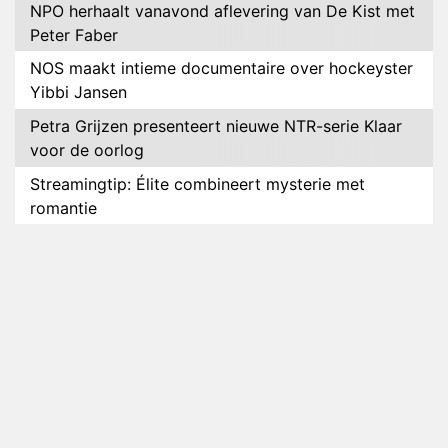
NPO herhaalt vanavond aflevering van De Kist met
Peter Faber
NOS maakt intieme documentaire over hockeyster
Yibbi Jansen
Petra Grijzen presenteert nieuwe NTR-serie Klaar
voor de oorlog
Streamingtip: Élite combineert mysterie met
romantie
Louis van Gaal en Danny Blind te gast in speciale
aflevering van Tussen de Palen
Plottwist: Diederik zou De Bondgenoten alsnog
hebben verlaten
RTL voegt negende B&B-eigenaar toe aan nieuw
seizoen B&B Vol Liefde
HBO Max zendt voor het eerst alle onderdelen van
het EK Atletiek uit