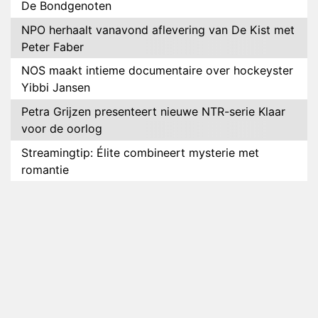
De Bondgenoten
NPO herhaalt vanavond aflevering van De Kist met
Peter Faber
NOS maakt intieme documentaire over hockeyster
Yibbi Jansen
Petra Grijzen presenteert nieuwe NTR-serie Klaar
voor de oorlog
Streamingtip: Élite combineert mysterie met
romantie
Louis van Gaal en Danny Blind te gast in speciale
aflevering van Tussen de Palen
Plottwist: Diederik zou De Bondgenoten alsnog
hebben verlaten
RTL voegt negende B&B-eigenaar toe aan nieuw
seizoen B&B Vol Liefde
HBO Max zendt voor het eerst alle onderdelen van