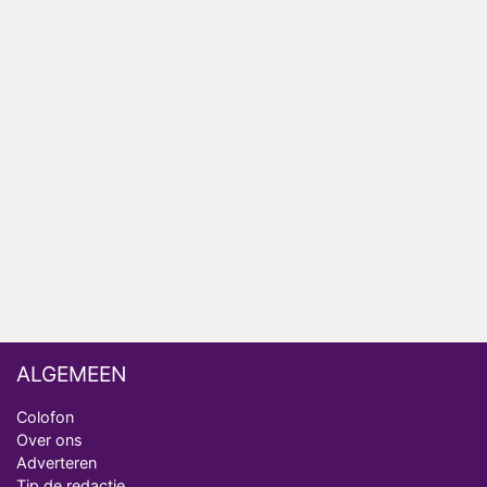
het EK Atletiek uit
Relatie Anouk en Diederik strandt na exit uit De
Bondgenoten
Nederlanders kijken B&B Vol Liefde vooral voor
ongemakkelijke momenten
Ron Jans maakt dit seizoen zijn opwachting als
analist
Deze tien BN'ers doen mee aan het nieuwe seizoen
van Bestemming X
ALGEMEEN
Colofon
Over ons
Adverteren
Tip de redactie