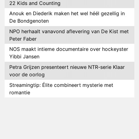
22 Kids and Counting
Anouk en Diederik maken het wel héél gezellig in
De Bondgenoten
NPO herhaalt vanavond aflevering van De Kist met
Peter Faber
NOS maakt intieme documentaire over hockeyster
Yibbi Jansen
Petra Grijzen presenteert nieuwe NTR-serie Klaar
voor de oorlog
Streamingtip: Élite combineert mysterie met
romantie
Louis van Gaal en Danny Blind te gast in speciale
aflevering van Tussen de Palen
Plottwist: Diederik zou De Bondgenoten alsnog
hebben verlaten
RTL voegt negende B&B-eigenaar toe aan nieuw